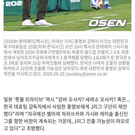
[OSEN=몬테레이(멕시코), 이대선 기자] 홍명보 감독이 이끄는 대한민국
축구대표팀은 25일(이하 한국시간) 오전 10시 멕시코 몬테레이 스타디움
에서 개최된 2026 국제축구연맹(FIFA) 북중미 월드컵 조별리그 A조 최종
전에서 남아프리카공화국에게 0-1 충격패를 당했다.1승2패가 된 한국은 A
조 3위로 밀리며 32강 자력진출에 실패했다. 한국은 나머지 조들의 상황을
따져보고 32강에 진출할 가능성은 남아있다.후반 대한민국 홍명보 감독이
작전을 지시하고 있다. 2026.06.25 /
sunday@osen.co.kr
일본 '풋볼 트라이브' 역시 "감바 오사카? 세레소 오사카? 혹은...
한국 대표팀 감독직에서 사임한 홍명보에게 J리그 구단이 제안
했다"라며 "자국에선 벨마레 히라쓰카와 가시와 레이솔 출신인
그를 향한 비판이 계속되는 가운데, J리그 진출 가능성이 떠오르
고 있다"고 조명했다.