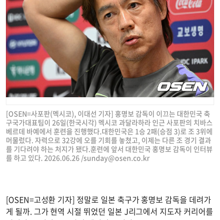
[OSEN=사포판(멕시코), 이대선 기자] 홍명보 감독이 이끄는 대한민국 축
구국가대표팀이 26일(한국시각) 멕시코 과달라하라 인근 사포판의 치바스
베르데 바예에서 훈련을 진행했다.대한민국은 1승 2패(승점 3)로 조 3위에
머물렀다. 자력으로 32강에 오를 기회를 놓쳤고, 이제는 다른 조 경기 결과
를 기다려야 하는 처지가 됐다.훈련에 앞서 대한민국 홍명보 감독이 인터뷰
를 하고 있다. 2026.06.26 /
sunday@osen.co.kr
[OSEN=고성환 기자] 정말로 일본 축구가 홍명보 감독을 데려가
게 될까. 그가 현역 시절 뛰었던 일본 J리그에서 지도자 커리어를