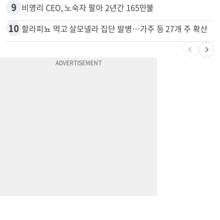
8
“내가 운전한 게 아니다”…과속 티켓에 오토파일럿 탓한 운전자
9
비영리 CEO, 노숙자 팔아 2년간 165만불
10
할라피뇨 먹고 살모넬라 집단 발병…가주 등 27개 주 확산