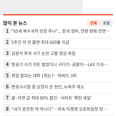
많이 본 뉴스
전체
로컬
1
"65세 복수국적 빗장 푸나"... 한국 정부, 연령 완화 전면 추진
2
5주간 차 안 몰면 최대 600불 지급
3
김원석 투자 사기 논란 고발 영상 파장
4
항공기 식기 카트 열었더니 구더기·곰팡이…LAX 기내식 업체 논란
5
취업 잘되는 대학 1위는?…하버드 3위
6
변호사시험 중 심정지 온 한인, 뉴욕주 제소
7
쌀·라면 값 최대 80% 할인…H마트 ‘폭탄 세일’