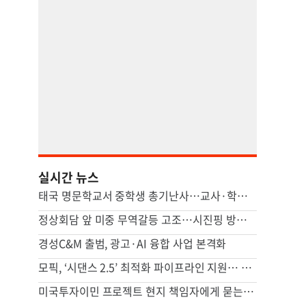
실시간 뉴스
태국 명문학교서 중학생 총기난사…교사·학생 등 최소 7명 사망(종합)
정상회담 앞 미중 무역갈등 고조…시진핑 방미 영향받나
경성C&M 출범, 광고·AI 융합 사업 본격화
모픽, ‘시댄스 2.5’ 최적화 파이프라인 지원… AI 영상 연출부터 최종 완성까지
미국투자이민 프로젝트 현지 책임자에게 묻는다…국민이주 8월 릴레이 세미나