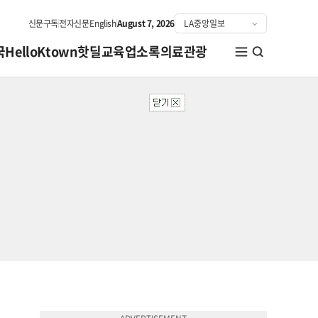
신문구독
전자신문
English
August 7, 2026
국
HelloKtown
핫딜
교육
업소록
의료관광