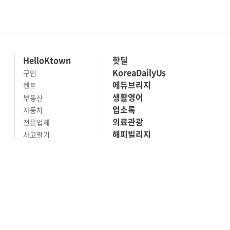
HelloKtown
핫딜
KoreaDailyUs
구인
에듀브리지
렌트
생활영어
부동산
업소록
자동차
의료관광
전문업체
해피빌리지
사고팔기
마켓세일
맛집