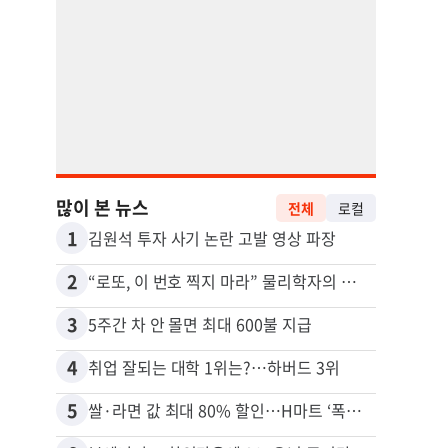
많이 본 뉴스
전체
로컬
1
11
김원석 투자 사기 논란 고발 영상 파장
2
12
“로또, 이 번호 찍지 마라” 물리학자의 당첨금 높이는 비밀
3
13
5주간 차 안 몰면 최대 600불 지급
4
14
취업 잘되는 대학 1위는?…하버드 3위
5
15
쌀·라면 값 최대 80% 할인…H마트 ‘폭탄 세일’