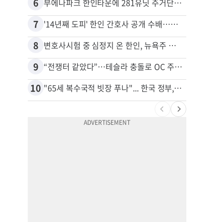
6
16
부에나파크 한인타운에 281유닛 주거단지 들어선다
7
17
'14년째 도피' 한인 간호사 공개 수배…메디케어 사기 유죄
8
18
변호사시험 중 심정지 온 한인, 뉴욕주 제소
9
19
“전쟁터 같았다”…테슬라 충돌로 OC 주택 4채 파손
10
20
"65세 복수국적 빗장 푸나"... 한국 정부, 연령 완화 전면 추진