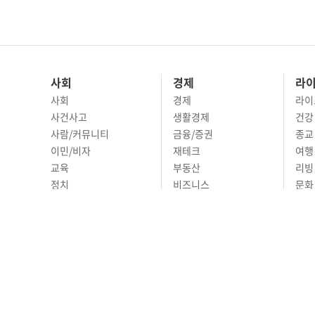
사회
경제
라
사회
경제
라이
사건사고
생활경제
건강
사람/커뮤니티
금융/증권
종교
이민/비자
재테크
여행 
교육
부동산
리빙
정치
비즈니스
문화 
국제
자동차
시니
오피니언