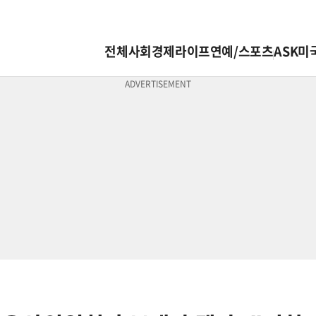
전체
사회
경제
라이프
연예/스포츠
ASK미