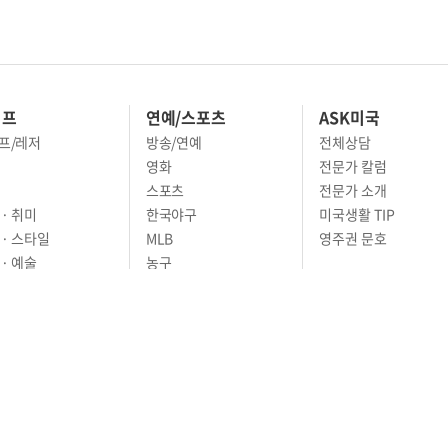
이프
연예/스포츠
ASK미국
프/레저
방송/연예
전체상담
영화
전문가 칼럼
스포츠
전문가 소개
· 취미
한국야구
미국생활 TIP
 · 스타일
MLB
영주권 문호
· 예술
농구
어
풋볼
골프
축구