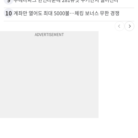
8
“내 딸 건드렸지” 성폭행범 유인해 ‘탕탕’…아빠의 복수 결말
9
부에나파크 한인타운에 281유닛 주거단지 들어선다
10
계좌만 열어도 최대 5000불…체킹 보너스 무한 경쟁