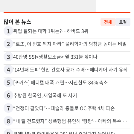
많이 본 뉴스
전체
로컬
1
취업 잘되는 대학 1위는?…하버드 3위
2
“로또, 이 번호 찍지 마라” 물리학자의 당첨금 높이는 비밀
3
40만명 SSI<생활보조금> 월 331불 깎이나
4
'14년째 도피' 한인 간호사 공개 수배…메디케어 사기 유죄
5
[포커스] 메디캘 대폭 개편…자산한도 84% 축소
6
추방된 한국인, 재입국해 또 사기
7
“전쟁터 같았다”…테슬라 충돌로 OC 주택 4채 파손