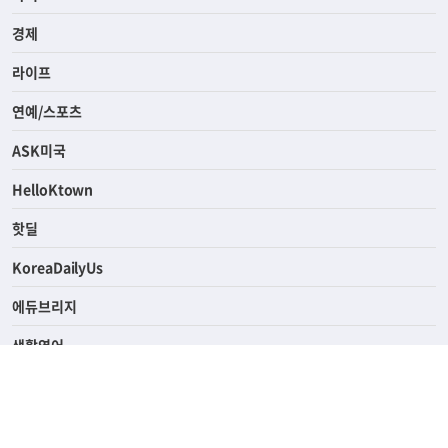
전체
사회
경제
라이프
연예/스포츠
ASK미국
HelloKtown
핫딜
KoreaDailyUs
에듀브리지
생활영어
업소록