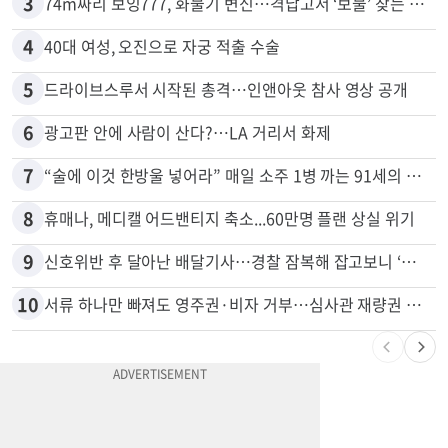
2
목회자 신분으로 HIV 감염 숨기고 미성년자와 성관계
3
74m짜리 보잉777, 화물기 변신…격납고서 ‘보물’ 찾는 인천공항
4
40대 여성, 오진으로 자궁 적출 수술
5
드라이브스루서 시작된 총격…인앤아웃 참사 영상 공개
6
광고판 안에 사람이 산다?…LA 거리서 화제
7
“술에 이것 한방울 넣어라” 매일 소주 1병 까는 91세의 철칙
8
휴매나, 메디캘 어드밴티지 축소...60만명 플랜 상실 위기
9
신호위반 후 달아난 배달기사…경찰 잠복해 잡고보니 ‘반전’
10
서류 하나만 빠져도 영주권·비자 거부…심사관 재량권 대폭 확대