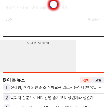
많이 본 뉴스
전체
로컬
1
천하람, 현역 의원 최초 신병교육 입소…논산서 2박3일 생활