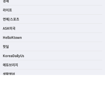
사회
경제
라이프
연예/스포츠
ASK미국
HelloKtown
핫딜
KoreaDailyUs
에듀브리지
생활영어
업소록
의료관광