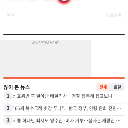
많이 본 뉴스
전체
로컬
1
신호위반 후 달아난 배달기사…경찰 잠복해 잡고보니 ‘반전’
2
"65세 복수국적 빗장 푸나"... 한국 정부, 연령 완화 전면 추진