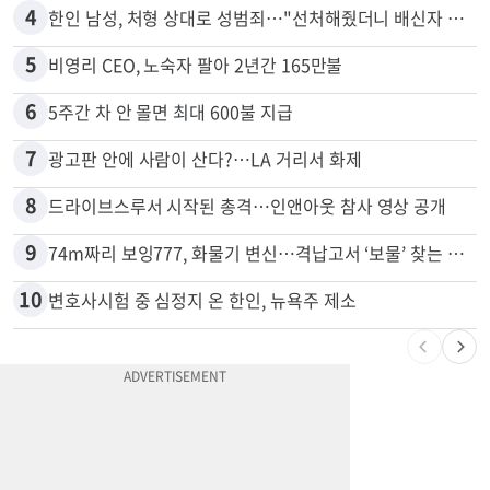
3
서류 하나만 빠져도 영주권·비자 거부…심사관 재량권 대폭 확대
4
한인 남성, 처형 상대로 성범죄…"선처해줬더니 배신자 취급"
5
비영리 CEO, 노숙자 팔아 2년간 165만불
6
5주간 차 안 몰면 최대 600불 지급
7
광고판 안에 사람이 산다?…LA 거리서 화제
8
드라이브스루서 시작된 총격…인앤아웃 참사 영상 공개
9
74m짜리 보잉777, 화물기 변신…격납고서 ‘보물’ 찾는 인천공항
10
변호사시험 중 심정지 온 한인, 뉴욕주 제소