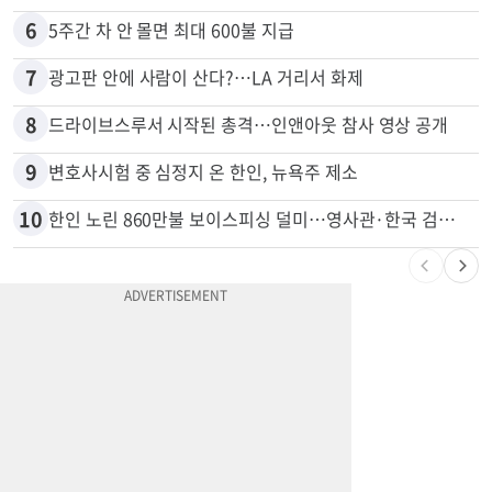
5
비영리 CEO, 노숙자 팔아 2년간 165만불
6
5주간 차 안 몰면 최대 600불 지급
7
광고판 안에 사람이 산다?…LA 거리서 화제
8
드라이브스루서 시작된 총격…인앤아웃 참사 영상 공개
9
변호사시험 중 심정지 온 한인, 뉴욕주 제소
10
한인 노린 860만불 보이스피싱 덜미…영사관·한국 검찰 사칭