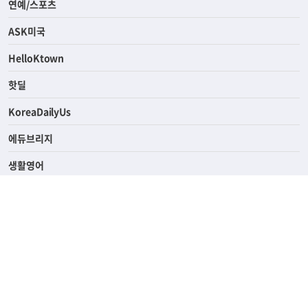
라이프
연예/스포츠
ASK미국
HelloKtown
핫딜
KoreaDailyUs
에듀브리지
생활영어
업소록
의료관광
해피빌리지
ABOUT
ADVERTISING
PRIVACY POLICY
TERMS OF SERVICE
윤리경영
고객센터