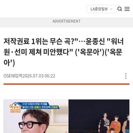
저작권료 1위는 무슨 곡?"…윤종신 "워너
원·선미 제쳐 미안했다" ('옥문아')('옥문
아')
OSEN
2026.07.03 06:22