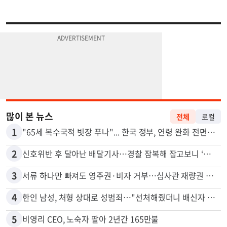
많이 본 뉴스
전체
로컬
1
"65세 복수국적 빗장 푸나"... 한국 정부, 연령 완화 전면 추진
2
신호위반 후 달아난 배달기사…경찰 잠복해 잡고보니 ‘반전’
3
서류 하나만 빠져도 영주권·비자 거부…심사관 재량권 대폭 확대
4
한인 남성, 처형 상대로 성범죄…"선처해줬더니 배신자 취급"