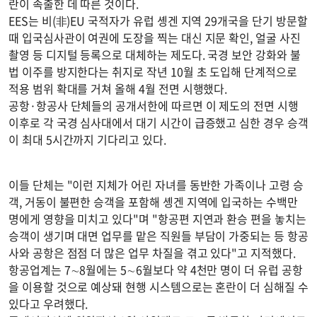
란이 속출한 데 따른 것이다.
EES는 비(非)EU 국적자가 유럽 솅겐 지역 29개국을 단기 방문할
때 입국심사관이 여권에 도장을 찍는 대신 지문 확인, 얼굴 사진
촬영 등 디지털 등록으로 대체하는 제도다. 국경 보안 강화와 불
법 이주를 방지한다는 취지로 작년 10월 초 도입해 단계적으로
적용 범위 확대를 거쳐 올해 4월 전면 시행했다.
공항·항공사 단체들의 공개서한에 따르면 이 제도의 전면 시행
이후로 각 국경 심사대에서 대기 시간이 급증했고 심한 경우 승객
이 최대 5시간까지 기다리고 있다.
이들 단체는 "이런 지체가 어린 자녀를 동반한 가족이나 고령 승
객, 거동이 불편한 승객을 포함해 솅겐 지역에 입국하는 수백만
명에게 영향을 미치고 있다"며 "항공편 지연과 환승 편을 놓치는
승객이 생기며 대면 업무를 맡은 직원들 부담이 가중되는 등 항공
사와 공항은 점점 더 많은 업무 차질을 겪고 있다"고 지적했다.
항공업계는 7∼8월에는 5∼6월보다 약 4천만 명이 더 유럽 공항
을 이용할 것으로 예상돼 현행 시스템으로는 혼란이 더 심해질 수
있다고 우려했다.