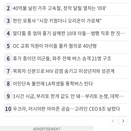
많이 본 뉴스
전체
로컬
1
“이번이 마지막 변경일 수도”…서머타임 운명은
2
40억불 날린 가주 고속철, 정작 달릴 열차는 ‘0대’
3
한인 유통사 “시장 키웠더니 오리온이 가로채”
4
말다툼 중 엄마 흉기 살해한 10대 아들…범행 직후 한 짓 충격
5
OC 교회 직원이 아이들 몰카 혐의로 40년형
6
휴가 중이던 미군들, 파주 전복 버스 승객 21명 구조
7
목회자 신분으로 HIV 감염 숨기고 미성년자와 성관계
8
이민단속 불안에 LA학생들 통학버스 탄다
9
1시간 시급, 부리토 한개 값도 안 돼…부리토 논쟁, 대학생들 하소연
10
우크라, 러시아판 아마존 공습…고려인 CEO 8조 날렸다