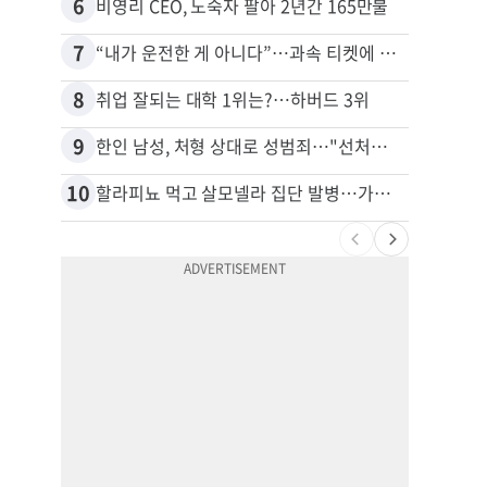
6
16
비영리 CEO, 노숙자 팔아 2년간 165만불
7
17
“내가 운전한 게 아니다”…과속 티켓에 오토파일럿 탓한 운전자
8
18
취업 잘되는 대학 1위는?…하버드 3위
9
19
한인 남성, 처형 상대로 성범죄…"선처해줬더니 배신자 취급"
10
20
할라피뇨 먹고 살모넬라 집단 발병…가주 등 27개 주 확산