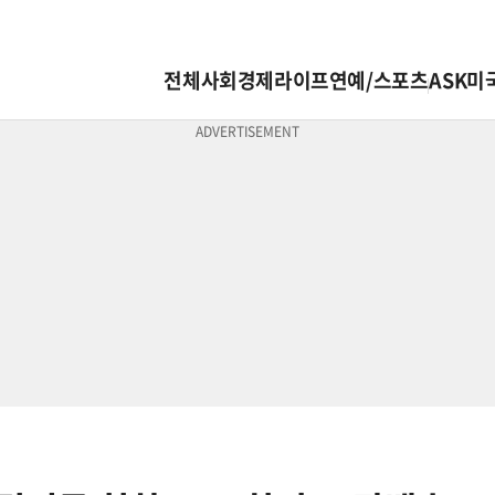
전체
사회
경제
라이프
연예/스포츠
ASK미