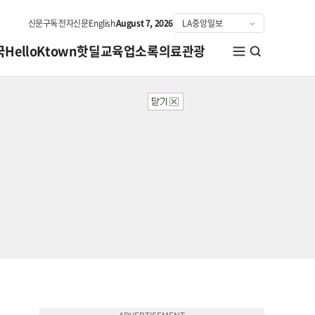
신문구독
전자신문
English
August 7, 2026
국
HelloKtown
핫딜
교육
업소록
의료관광