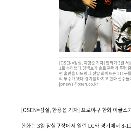
[OSEN=잠실, 지형준 기자] 한화가 3일 서
1로 승리했다.강백호가 솔로 홈런과 투런 
런 홈런을 터뜨렸다.선발 화이트는 111구를
리 투수가 됐다.경기를 마치고 한화 선수들이 승
jpnews@osen.co.kr
[OSEN=잠실, 한용섭 기자] 프로야구 한화 이글스
한화는 3일 잠실구장에서 열린 LG와 경기에서 8-1로