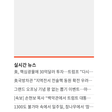
실시간 뉴스
美, 핵심광물에 30억달러 투자…트럼프 "다시는 中 의존 않도록"
美국방차관 "지역전서 전술핵 동원 확전 우려…합리적 핵옵션 필요"
그랜드 오프닝 기념 꽝 없는 뽑기 이벤트…마루가메 우동 오픈
[속보] 손현보 목사 “백악관에서 트럼트 대통령 접견”
1300도 불가마 속에서 일주일, 참나무에서 ‘참숯’으로[스튜디오486]