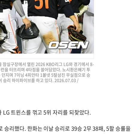
울 잠실구장에서 열린 2026 KBO리그 LG와 경기에서 8-
홈런을 터뜨리며 4타점을 쓸어담았다. 노시환은쐐기 투
 던지며 7이닝 4피안타 1볼넷 5탈삼진 무실점으로 승
리 하이파이브를 하고 있다. 2026.07.03 /
가 LG 트윈스를 꺾고 5위 자리를 되찾았다.
 승리했다. 한화는 이날 승리로 39승 2무 38패, 5할 승률을