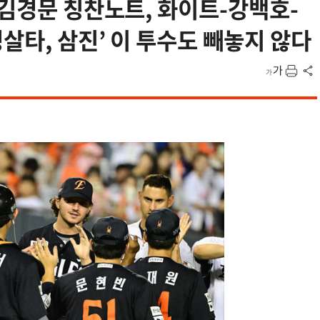
…김경문 칭찬노트, 화이트-강백호-
살타, 삼진’ 이 투수도 빼놓지 않다