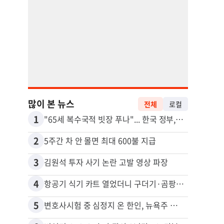
많이 본 뉴스
전체
로컬
1
11
"65세 복수국적 빗장 푸나"... 한국 정부, 연령 완화 전면 추진
2
12
5주간 차 안 몰면 최대 600불 지급
3
13
김원석 투자 사기 논란 고발 영상 파장
4
14
항공기 식기 카트 열었더니 구더기·곰팡이…LAX 기내식 업체 논란
5
15
변호사시험 중 심정지 온 한인, 뉴욕주 제소