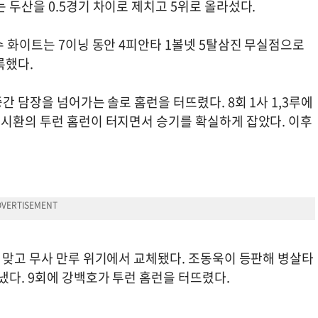
 두산을 0.5경기 차이로 제치고 5위로 올라섰다.
수 화이트는 7이닝 동안 4피안타 1볼넷 5탈삼진 무실점으로
록했다.
간 담장을 넘어가는 솔로 홈런을 터뜨렸다. 8회 1사 1,3루에
노시환의 투런 홈런이 터지면서 승기를 확실하게 잡았다. 이후
.
 맞고 무사 만루 위기에서 교체됐다. 조동욱이 등판해 병살타
냈다. 9회에 강백호가 투런 홈런을 터뜨렸다.