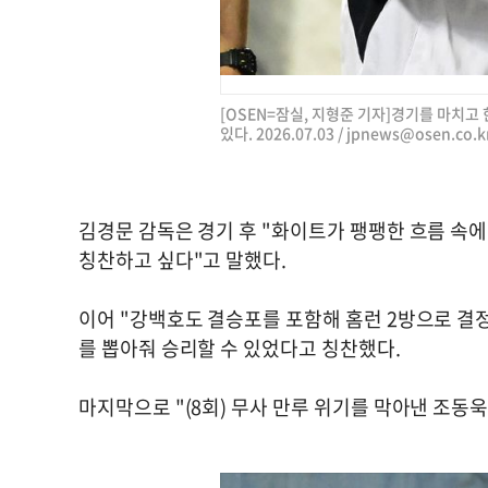
[OSEN=잠실, 지형준 기자]경기를 마치
있다. 2026.07.03 /
jpnews@osen.co.k
김경문 감독은 경기 후 "화이트가 팽팽한 흐름 속
칭찬하고 싶다"고 말했다.
이어 "강백호도 결승포를 포함해 홈런 2방으로 결정
를 뽑아줘 승리할 수 있었다고 칭찬했다.
마지막으로 "(8회) 무사 만루 위기를 막아낸 조동