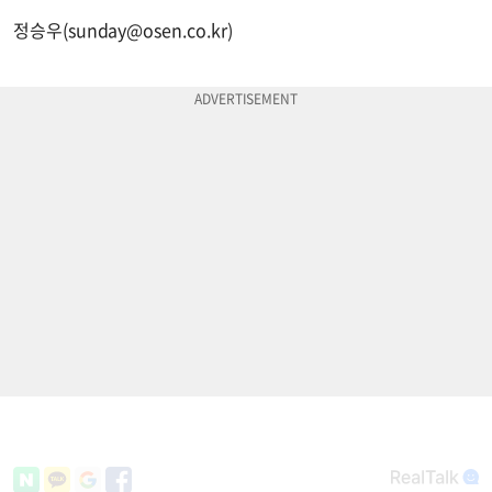
정승우(
sunday@osen.co.kr
)