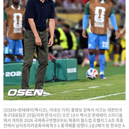
[OSEN=몬테레이(멕시코), 이대선 기자] 홍명보 감독이 이끄는 대한민국
축구대표팀은 25일(이하 한국시간) 오전 10시 멕시코 몬테레이 스타디움
에서 개최된 2026 국제축구연맹(FIFA) 북중미 월드컵 조별리그 A조 최종
전에서 남아프리카공화국에게 0-1 충격패를 당했다.1승2패가 된 한국은 A