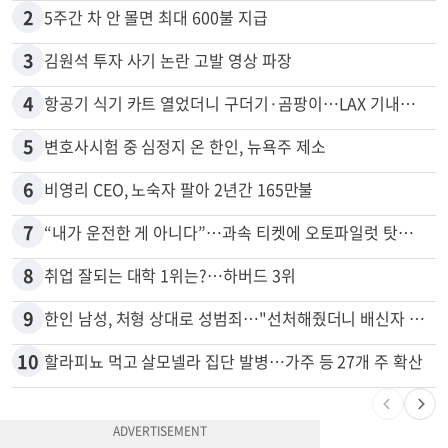
1
"65세 복수국적 빗장 푸나"... 한국 정부, 연령 완화 전면 추진
2
5주간 차 안 몰면 최대 600불 지급
3
김원석 투자 사기 논란 고발 영상 파장
4
항공기 식기 카트 열었더니 구더기·곰팡이…LAX 기내식 업체 논란
5
변호사시험 중 심정지 온 한인, 뉴욕주 제소
6
비영리 CEO, 노숙자 팔아 2년간 165만불
7
“내가 운전한 게 아니다”…과속 티켓에 오토파일럿 탓한 운전자
8
취업 잘되는 대학 1위는?…하버드 3위
9
한인 남성, 처형 상대로 성범죄…"선처해줬더니 배신자 취급"
10
할라피뇨 먹고 살모넬라 집단 발병…가주 등 27개 주 확산