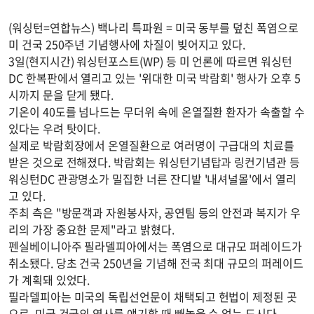
(워싱턴=연합뉴스) 백나리 특파원 = 미국 동부를 덮친 폭염으로
미 건국 250주년 기념행사에 차질이 빚어지고 있다.
3일(현지시간) 워싱턴포스트(WP) 등 미 언론에 따르면 워싱턴
DC 한복판에서 열리고 있는 '위대한 미국 박람회' 행사가 오후 5
시까지 문을 닫게 됐다.
기온이 40도를 넘나드는 무더위 속에 온열질환 환자가 속출할 수
있다는 우려 탓이다.
실제로 박람회장에서 온열질환으로 여러명이 구급대의 치료를
받은 것으로 전해졌다. 박람회는 워싱턴기념탑과 링컨기념관 등
워싱턴DC 관광명소가 밀집한 너른 잔디밭 '내셔널몰'에서 열리
고 있다.
주최 측은 "방문객과 자원봉사자, 공연팀 등의 안전과 복지가 우
리의 가장 중요한 문제"라고 밝혔다.
펜실베이니아주 필라델피아에서는 폭염으로 대규모 퍼레이드가
취소됐다. 당초 건국 250년을 기념해 전국 최대 규모의 퍼레이드
가 계획돼 있었다.
필라델피아는 미국의 독립선언문이 채택되고 헌법이 제정된 곳
으로, 미국 건국의 역사를 얘기할 때 빼놓을 수 없는 도시다.