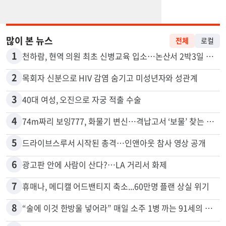
많이 본 뉴스
전체
로컬
1
천하람, 현역 의원 최초 신병교육 입소…논산서 2박3일 생활
2
목회자 신분으로 HIV 감염 숨기고 미성년자와 성관계
3
40대 여성, 오진으로 자궁 적출 수술
4
74m짜리 보잉777, 화물기 변신…격납고서 ‘보물’ 찾는 인천공항
5
드라이브스루서 시작된 총격…인앤아웃 참사 영상 공개
6
광고판 안에 사람이 산다?…LA 거리서 화제
7
휴매나, 메디캘 어드밴티지 축소...60만명 플랜 상실 위기
8
“술에 이것 한방울 넣어라” 매일 소주 1병 까는 91세의 철칙