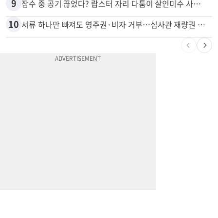
9
잠수 중 공기 끊었다? 랍스터 자리 다툼이 살인미수 사건으로
10
서류 하나만 빠져도 영주권·비자 거부…심사관 재량권 대폭 확대