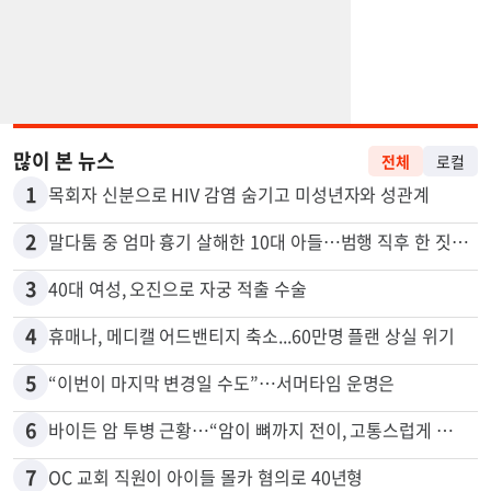
많이 본 뉴스
전체
로컬
1
목회자 신분으로 HIV 감염 숨기고 미성년자와 성관계
2
말다툼 중 엄마 흉기 살해한 10대 아들…범행 직후 한 짓 충격
3
40대 여성, 오진으로 자궁 적출 수술
4
휴매나, 메디캘 어드밴티지 축소...60만명 플랜 상실 위기
5
“이번이 마지막 변경일 수도”…서머타임 운명은
6
바이든 암 투병 근황…“암이 뼈까지 전이, 고통스럽게 투병 중”