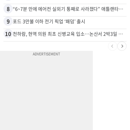
7
OC 교회 직원이 아이들 몰카 혐의로 40년형
8
“6~7분 만에 에어컨 실외기 통째로 사라졌다” 애틀랜타서 실외기 도난 급증
9
포드 3만불 이하 전기 픽업 ‘패덤’ 출시
10
천하람, 현역 의원 최초 신병교육 입소…논산서 2박3일 생활