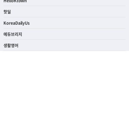
ASK미국
HelloKtown
핫딜
KoreaDailyUs
에듀브리지
생활영어
업소록
의료관광
해피빌리지
ABOUT
ADVERTISING
PRIVACY POLICY
TERMS OF SERVICE
윤리경영
고객센터
News Tips & Corrections
690 Wilshire Place Los Angeles, CA 90005
TEL. (213) 368-2500 FAX. (213) 389-6196