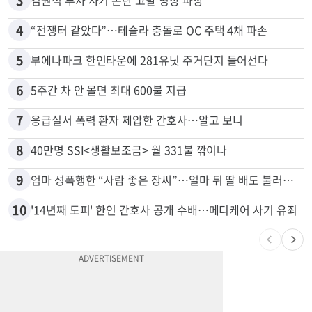
2
“로또, 이 번호 찍지 마라” 물리학자의 당첨금 높이는 비밀
3
김원석 투자 사기 논란 고발 영상 파장
4
“전쟁터 같았다”…테슬라 충돌로 OC 주택 4채 파손
5
부에나파크 한인타운에 281유닛 주거단지 들어선다
6
5주간 차 안 몰면 최대 600불 지급
7
응급실서 폭력 환자 제압한 간호사…알고 보니
8
40만명 SSI<생활보조금> 월 331불 깎이나
9
엄마 성폭행한 “사람 좋은 장씨”…얼마 뒤 딸 배도 불러왔다
10
'14년째 도피' 한인 간호사 공개 수배…메디케어 사기 유죄