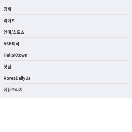
전체
사회
경제
라이프
연예/스포츠
ASK미국
HelloKtown
핫딜
KoreaDailyUs
에듀브리지
생활영어
업소록