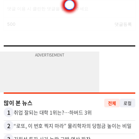
많이 본 뉴스
전체
로컬
1
취업 잘되는 대학 1위는?…하버드 3위