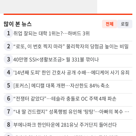
많이 본 뉴스
전체
로컬
1
취업 잘되는 대학 1위는?…하버드 3위
2
“로또, 이 번호 찍지 마라” 물리학자의 당첨금 높이는 비밀
3
40만명 SSI<생활보조금> 월 331불 깎이나
4
'14년째 도피' 한인 간호사 공개 수배…메디케어 사기 유죄
5
[포커스] 메디캘 대폭 개편…자산한도 84% 축소
6
“전쟁터 같았다”…테슬라 충돌로 OC 주택 4채 파손
7
“내 딸 건드렸지” 성폭행범 유인해 ‘탕탕’…아빠의 복수 결말
8
부에나파크 한인타운에 281유닛 주거단지 들어선다