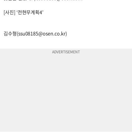
[사진] ‘전현무계획4’
김수형(
ssu08185@osen.co.kr
)