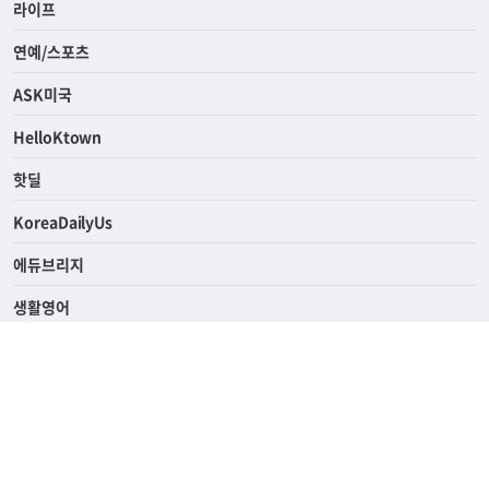
라이프
연예/스포츠
ASK미국
HelloKtown
핫딜
KoreaDailyUs
에듀브리지
생활영어
업소록
의료관광
해피빌리지
ABOUT
ADVERTISING
PRIVACY POLICY
TERMS OF SERVICE
윤리경영
고객센터
News Tips & Corrections