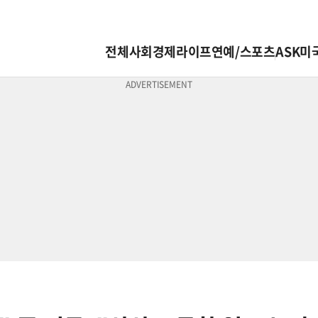
전체
사회
경제
라이프
연예/스포츠
ASK미