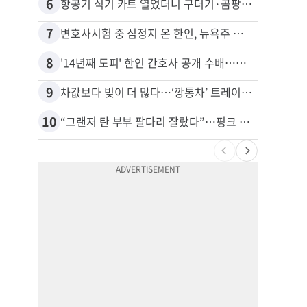
6
16
항공기 식기 카트 열었더니 구더기·곰팡이…LAX 기내식 업체 논란
7
17
변호사시험 중 심정지 온 한인, 뉴욕주 제소
8
18
'14년째 도피' 한인 간호사 공개 수배…메디케어 사기 유죄
9
19
차값보다 빚이 더 많다…‘깡통차’ 트레이드인 급증
10
20
“그랜저 탄 부부 팔다리 잘랐다”…핑크 살인공장 충격 실체