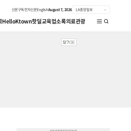
신문구독
전자신문
English
August 7, 2026
국
HelloKtown
핫딜
교육
업소록
의료관광