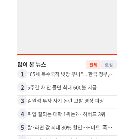
많이 본 뉴스
전체
로컬
1
11
"65세 복수국적 빗장 푸나"... 한국 정부, 연령 완화 전면 추진
2
12
5주간 차 안 몰면 최대 600불 지급
3
13
김원석 투자 사기 논란 고발 영상 파장
4
14
취업 잘되는 대학 1위는?…하버드 3위
5
15
쌀·라면 값 최대 80% 할인…H마트 ‘폭탄 세일’
비영리