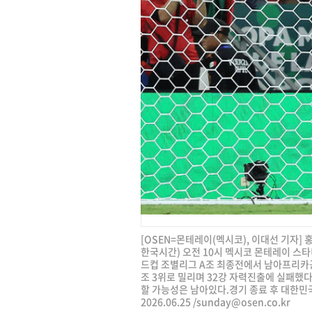
[OSEN=몬테레이(멕시코), 이대선 기자]
한국시간) 오전 10시 멕시코 몬테레이 스타디
드컵 조별리그 A조 최종전에서 남아프리카공
조 3위로 밀리며 32강 자력진출에 실패했다
할 가능성은 남아있다.경기 종료 후 대한민
2026.06.25 /
sunday@osen.co.kr