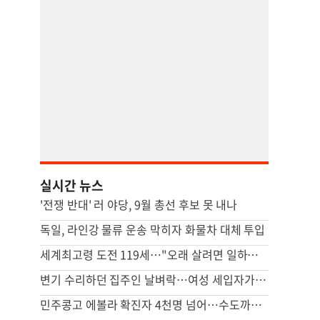
실시간 뉴스
'전쟁 반대' 러 야당, 9월 총선 후보 못 내나
독일, 라인강 물류 운송 막히자 화물차 대체 투입
세계최고령 도전 119세…"오래 살려면 일하고 건강하게 먹어라"
변기 수리하던 집주인 날벼락…여성 세입자가 흉기로 찔렀다
민주콩고 에볼라 확진자 4천명 넘어…수도까지 번질라 비상