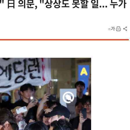
日 의문, "상상도 못할 일... 누가