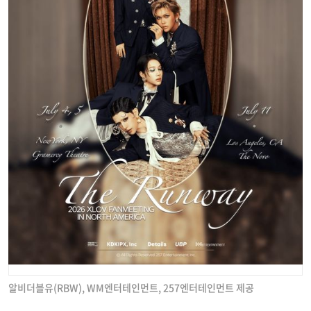
알비더블유(RBW), WM엔터테인먼트, 257엔터테인먼트 제공