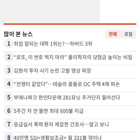
많이 본 뉴스
전체
로컬
1
취업 잘되는 대학 1위는?…하버드 3위
2
“로또, 이 번호 찍지 마라” 물리학자의 당첨금 높이는 비밀
3
김원석 투자 사기 논란 고발 영상 파장
4
“전쟁터 같았다”…테슬라 충돌로 OC 주택 4채 파손
5
부에나파크 한인타운에 281유닛 주거단지 들어선다
6
5주간 차 안 몰면 최대 600불 지급
7
응급실서 폭력 환자 제압한 간호사…알고 보니
8
40만명 SSI<생활보조금> 월 331불 깎이나