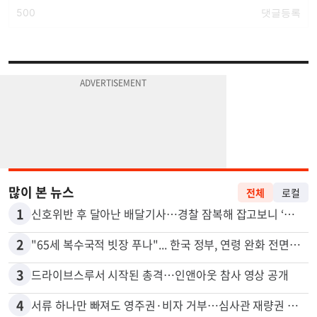
많이 본 뉴스
전체
로컬
1
신호위반 후 달아난 배달기사…경찰 잠복해 잡고보니 ‘반전’
2
"65세 복수국적 빗장 푸나"... 한국 정부, 연령 완화 전면 추진
3
드라이브스루서 시작된 총격…인앤아웃 참사 영상 공개
4
서류 하나만 빠져도 영주권·비자 거부…심사관 재량권 대폭 확대