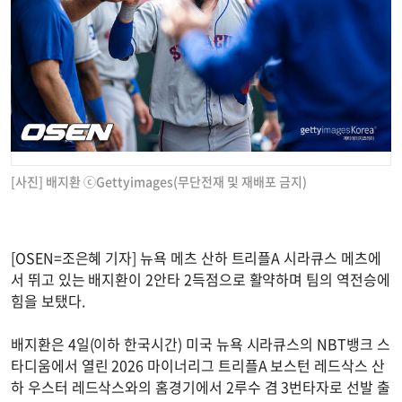
[사진] 배지환 ⓒGettyimages(무단전재 및 재배포 금지)
[OSEN=조은혜 기자] 뉴욕 메츠 산하 트리플A 시라큐스 메츠에
서 뛰고 있는 배지환이 2안타 2득점으로 활약하며 팀의 역전승에
힘을 보탰다.
배지환은 4일(이하 한국시간) 미국 뉴욕 시라큐스의 NBT뱅크 스
타디움에서 열린 2026 마이너리그 트리플A 보스턴 레드삭스 산
하 우스터 레드삭스와의 홈경기에서 2루수 겸 3번타자로 선발 출