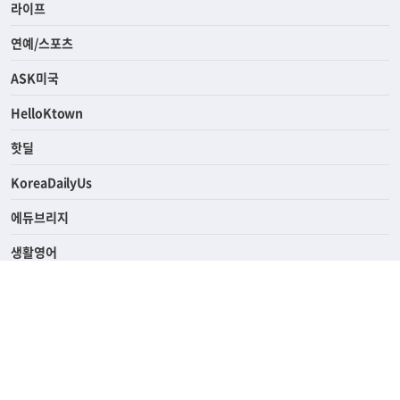
라이프
연예/스포츠
ASK미국
HelloKtown
핫딜
KoreaDailyUs
에듀브리지
생활영어
업소록
의료관광
해피빌리지
ABOUT
ADVERTISING
PRIVACY POLICY
TERMS OF SERVICE
윤리경영
고객센터