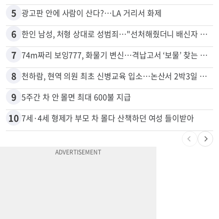
5
광고판 안에 사람이 산다?…LA 거리서 화제
6
한인 남성, 처형 상대로 성범죄…"선처해줬더니 배신자 취급"
7
74m짜리 보잉777, 화물기 변신…격납고서 ‘보물’ 찾는 인천공항
8
천하람, 현역 의원 최초 신병교육 입소…논산서 2박3일 생활
9
5주간 차 안 몰면 최대 600불 지급
10
7세·4세 형제가 부모 차 몰다 산책하던 여성 들이받아