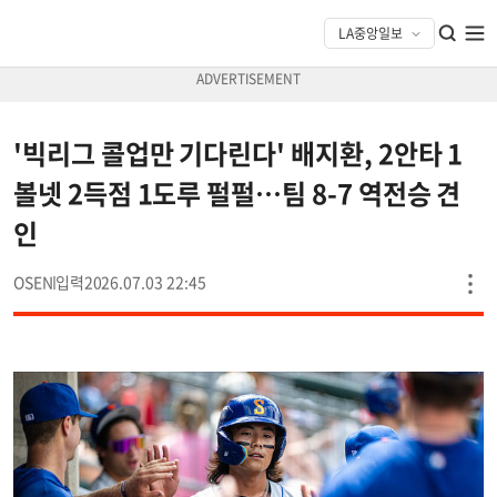
'빅리그 콜업만 기다린다' 배지환, 2안타 1
볼넷 2득점 1도루 펄펄…팀 8-7 역전승 견
인
OSEN
2026.07.03 22:45