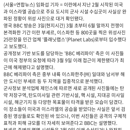
(서울=연합뉴스) 임화섭 기자 = 이란에서 지난 2월 시작된 미국
과 이스라엘 공습으로 주요 도시의 군사 시설 수십곳이 사실상 완
파된 정황이 위성 사진으로 대거 확인됐다.
영국 BBC 방송은 3일(현지시간) 3월 초부터 6월 말까지 전쟁이
본격화한 기간 이란 부셰르, 이스파한 등 800곳을 찍은 위성사진
25만장을 민간 업체 '플래닛랩스'(Planet Labs)로부터 입수했다
고 보도했다.
공개정보 기반 보도를 담당하는 'BBC 베리파이' 측은 이 사진들
이 미국 정부의 요청에 따라 3월 9일 이래 접근이 제한됐다가 최
근에 해제됐다고 설명했다.
BBC 베리파이 측은 중부 내륙 이스파한주(州) 일대와 남서부 해
안 도시인 부셰르 등 두 지역을 집중적으로 분석했다.
군사정보 분석업체 제인스에 따르면 새로 공개된 사진들에는 탄
약 저장구역, 탄도미사일 관련 기반시설, 핵 시설, 지대공 미사일
시설, 해군기지 등 다양한 목표물이 타격을 받은 모습이 담겼다.
이 장소들이 미국과 이스라엘의 공습을 받았다는 사실은 앞서 검
증된 영상들로도 확인된 바 있으나, 이번 사진들은 공격의 구체적
표적과 피해 규모를 더 자세히 보여준다고 BBC는 설명했다.
부셰르 주변의 몇몇 시설들은 3월 9일 이래 손상되거나 완전히