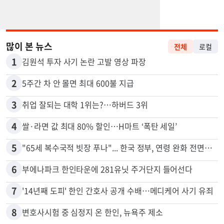
많이 본 뉴스
전체
로컬
1
김원석 투자 사기 논란 고발 영상 파장
2
5주간 차 안 몰면 최대 600불 지급
3
취업 잘되는 대학 1위는?…하버드 3위
4
쌀·라면 값 최대 80% 할인…H마트 ‘폭탄 세일’
5
"65세 복수국적 빗장 푸나"... 한국 정부, 연령 완화 전면 추진
6
부에나파크 한인타운에 281유닛 주거단지 들어선다
7
'14년째 도피' 한인 간호사 공개 수배…메디케어 사기 유죄
8
변호사시험 중 심정지 온 한인, 뉴욕주 제소