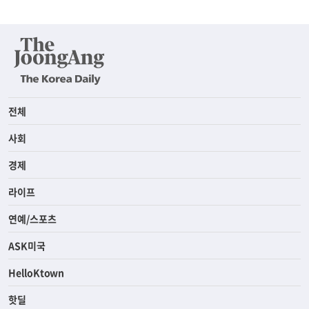
전체
사회
경제
라이프
연예/스포츠
ASK미국
HelloKtown
핫딜