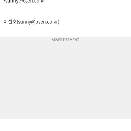
/
sunny@osen.co.kr
이선호(
sunny@osen.co.kr
)