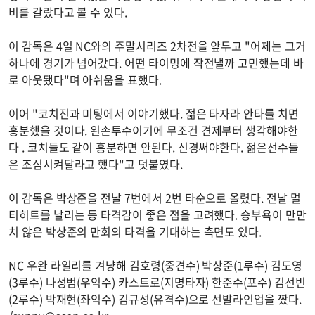
비를 갈랐다고 볼 수 있다.
이 감독은 4일 NC와의 주말시리즈 2차전을 앞두고 "어제는 그거
하나에 경기가 넘어갔다. 어떤 타이밍에 작전낼까 고민했는데 바
로 아웃됐다"며 아쉬움을 표했다.
이어 "코치진과 미팅에서 이야기했다. 젊은 타자라 안타를 치면
흥분했을 것이다. 왼손투수이기에 무조건 견제부터 생각해야한
다 . 코치들도 같이 흥분하면 안된다. 신경써야한다. 젊은선수들
은 조심시켜달라고 했다"고 덧붙였다.
이 감독은 박상준을 전날 7번에서 2번 타순으로 올렸다. 전날 멀
티히트를 날리는 등 타격감이 좋은 점을 고려했다. 승부욕이 만만
치 않은 박상준의 만회의 타격을 기대하는 측면도 있다.
NC 우완 라일리를 겨냥해 김호령(중견수) 박상준(1루수) 김도영
(3루수) 나성범(우익수) 카스트로(지명타자) 한준수(포수) 김선빈
(2루수) 박재현(좌익수) 김규성(유격수)으로 선발라인업을 짰다.