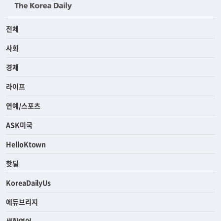
전체
사회
경제
라이프
연예/스포츠
ASK미국
HelloKtown
핫딜
KoreaDailyUs