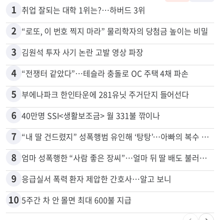
많이 본 뉴스
전체
로컬
1
취업 잘되는 대학 1위는?…하버드 3위
2
“로또, 이 번호 찍지 마라” 물리학자의 당첨금 높이는 비밀
3
김원석 투자 사기 논란 고발 영상 파장
4
“전쟁터 같았다”…테슬라 충돌로 OC 주택 4채 파손
5
부에나파크 한인타운에 281유닛 주거단지 들어선다
6
40만명 SSI<생활보조금> 월 331불 깎이나
7
“내 딸 건드렸지” 성폭행범 유인해 ‘탕탕’…아빠의 복수 결말
8
엄마 성폭행한 “사람 좋은 장씨”…얼마 뒤 딸 배도 불러왔다
9
응급실서 폭력 환자 제압한 간호사…알고 보니