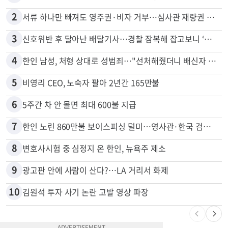
많이 본 뉴스
전체
로컬
1
"65세 복수국적 빗장 푸나"... 한국 정부, 연령 완화 전면 추진
2
서류 하나만 빠져도 영주권·비자 거부…심사관 재량권 대폭 확대
3
신호위반 후 달아난 배달기사…경찰 잠복해 잡고보니 ‘반전’
4
한인 남성, 처형 상대로 성범죄…"선처해줬더니 배신자 취급"
5
비영리 CEO, 노숙자 팔아 2년간 165만불
6
5주간 차 안 몰면 최대 600불 지급
7
한인 노린 860만불 보이스피싱 덜미…영사관·한국 검찰 사칭
8
변호사시험 중 심정지 온 한인, 뉴욕주 제소
9
광고판 안에 사람이 산다?…LA 거리서 화제
10
김원석 투자 사기 논란 고발 영상 파장