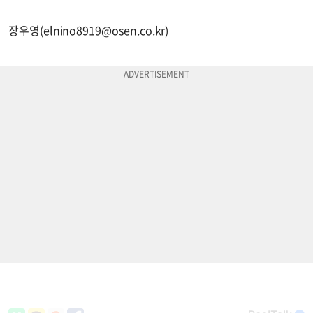
장우영(
elnino8919@osen.co.kr
)