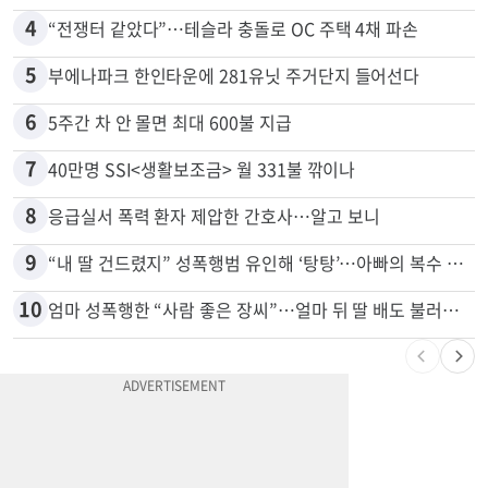
4
“전쟁터 같았다”…테슬라 충돌로 OC 주택 4채 파손
5
부에나파크 한인타운에 281유닛 주거단지 들어선다
6
5주간 차 안 몰면 최대 600불 지급
7
40만명 SSI<생활보조금> 월 331불 깎이나
8
응급실서 폭력 환자 제압한 간호사…알고 보니
9
“내 딸 건드렸지” 성폭행범 유인해 ‘탕탕’…아빠의 복수 결말
10
엄마 성폭행한 “사람 좋은 장씨”…얼마 뒤 딸 배도 불러왔다