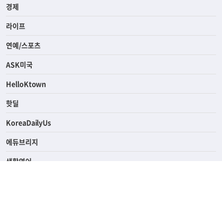
경제
라이프
연예/스포츠
ASK미국
HelloKtown
핫딜
KoreaDailyUs
에듀브리지
생활영어
업소록
의료관광
해피빌리지