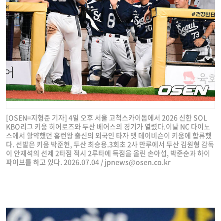
[OSEN=지형준 기자] 4일 오후 서울 고척스카이돔에서 2026 신한 SOL
KBO리그 키움 히어로즈와 두산 베어스의 경기가 열렸다.이날 NC 다이노
스에서 활약했던 홈런왕 출신의 외국인 타자 맷 데이비슨이 키움에 합류했
다. 선발은 키움 박준현, 두산 최승용.3회초 2사 만루에서 두산 김원형 감독
이 안재석의 선제 2타점 적시 2루타에 득점을 올린 손아섭, 박준순과 하이
파이브를 하고 있다. 2026.07.04 /
jpnews@osen.co.kr