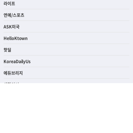
경제
라이프
연예/스포츠
ASK미국
HelloKtown
핫딜
KoreaDailyUs
에듀브리지
생활영어
업소록
의료관광