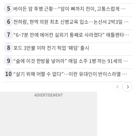
4
말다툼 중 엄마 흉기 살해한 10대 아들…범행 직후 한 짓 충격
5
바이든 암 투병 근황…“암이 뼈까지 전이, 고통스럽게 투병 중”
6
천하람, 현역 의원 최초 신병교육 입소…논산서 2박3일 생활
7
“6~7분 만에 에어컨 실외기 통째로 사라졌다” 애틀랜타서 실외기 도난 급증
8
포드 3만불 이하 전기 픽업 ‘패덤’ 출시
9
“술에 이것 한방울 넣어라” 매일 소주 1병 까는 91세의 철칙
10
“살기 위해 어쩔 수 없다”…이란 유대인이 반이스라엘 외치는 까닭