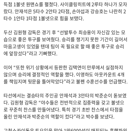
득점 1볼넷 원맨쇼를 펼쳤다. 사이클링히트에 2루타 하나가 모자
랐다. 안재석은 5타수 2안타 2타점, 손아섭과 강승호는 나란히 2
타수 1안타 1타점 1볼넷으로 힘을 보탰다.
두산 김원형 감독은 경기 후 “선발투수 최승용이 자신감 있는 모
습으로 좋은 투구를 보여줬다. 승리를 챙기지 못한 기간이 길어서
마음고생이 있었을 텐데 팀이 꼭 필요로 할 때 좋은 투구로 승리
에 앞장섰다”라고 기뻐했다.
이어 “또한 위기 상황에서 등판한 김택연이 만루에서 실점하지
않으며 승리에 결정적인 역할을 했다. 이영하도 아웃카운트 4개
를 책임지며 뒷문을 틀어막았다”라고 불펜 수훈선수를 언급했다.
타선에서는 결승타의 주인공 안재석과 3안타의 박준순이 돋보였
다. 김원형 감독은 “야수들은 전반적으로 집중력을 갖고 볼넷으
로 꾸준히 찬스를 만들어냈다. 특히 경기 초반 찬스에서 타점을
올린 안재석과 박준순의 역할이 컸다”라고 박수를 보냈다.
고척스카이돔은 토요일을 맞아 1만6000석이 매진되는 흥행파워