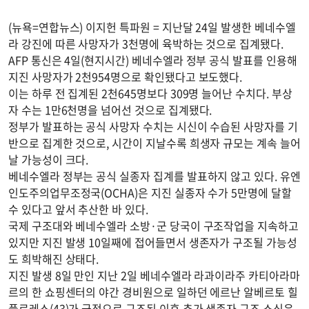
(뉴욕=연합뉴스) 이지헌 특파원 = 지난달 24일 발생한 베네수엘
라 강진에 따른 사망자가 3천명에 육박하는 것으로 집계됐다.
AFP 통신은 4일(현지시간) 베네수엘라 정부 공식 발표를 인용해
지진 사망자가 2천954명으로 확인됐다고 보도했다.
이는 하루 전 집계된 2천645명보다 309명 늘어난 수치다. 부상
자 수는 1만6천명을 넘어선 것으로 집계됐다.
정부가 발표하는 공식 사망자 수치는 시신이 수습된 사망자를 기
반으로 집계한 것으로, 시간이 지날수록 희생자 규모는 계속 늘어
날 가능성이 크다.
베네수엘라 정부는 공식 실종자 집계를 발표하지 않고 있다. 유엔
인도주의업무조정국(OCHA)은 지진 실종자 수가 5만명에 달할
수 있다고 앞서 추산한 바 있다.
국제 구조대와 베네수엘라 소방·군 당국이 구조작업을 지속하고
있지만 지진 발생 10일째에 접어들면서 생존자가 구조될 가능성
도 희박해진 상태다.
지진 발생 8일 만인 지난 2일 베네수엘라 라과이라주 카티아라마
르의 한 쇼핑센터의 야간 경비원으로 일하던 에르난 알베르토 힐
플로레스(43)가 극적으로 구조된 이후 추가 생존자 구조 소식은