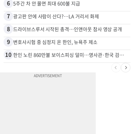
6
5주간 차 안 몰면 최대 600불 지급
7
광고판 안에 사람이 산다?…LA 거리서 화제
8
드라이브스루서 시작된 총격…인앤아웃 참사 영상 공개
9
변호사시험 중 심정지 온 한인, 뉴욕주 제소
10
한인 노린 860만불 보이스피싱 덜미…영사관·한국 검찰 사칭