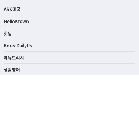
ASK미국
HelloKtown
핫딜
KoreaDailyUs
에듀브리지
생활영어
업소록
의료관광
해피빌리지
ABOUT
ADVERTISING
PRIVACY POLICY
TERMS OF SERVICE
윤리경영
고객센터
News Tips & Corrections
690 Wilshire Place Los Angeles, CA 90005
TEL. (213) 368-2500 FAX. (213) 389-6196