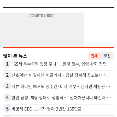
많이 본 뉴스
전체
로컬
1
"65세 복수국적 빗장 푸나"... 한국 정부, 연령 완화 전면 추진
2
신호위반 후 달아난 배달기사…경찰 잠복해 잡고보니 ‘반전’
3
서류 하나만 빠져도 영주권·비자 거부…심사관 재량권 대폭 확대
4
한인 남성, 처형 상대로 성범죄…"선처해줬더니 배신자 취급"
5
비영리 CEO, 노숙자 팔아 2년간 165만불