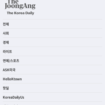
전체
사회
경제
라이프
연예/스포츠
ASK미국
HelloKtown
핫딜
KoreaDailyUs