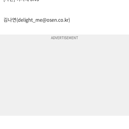
김나연(
delight_me@osen.co.kr
)