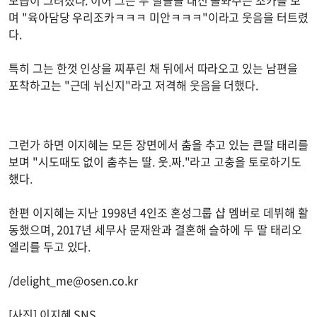
모습이 그려졌다. 이어 그는 두 딸들을 대신 돌봐주는 조카를 보
며 "육아담당 우리조카ㅋㅋㅋ 미안ㅋㅋㅋ"이라고 웃음을 터트렸
다.
특히 그는 한껏 인상을 찌푸린 채 뒤에서 따라오고 있는 남편을
포착하고는 "근데 뉘신지"라고 저격해 웃음을 더했다.
그런가 하면 이지혜는 모든 장면에서 춤을 추고 있는 큰딸 태리를
보며 "시도때도 없이 춤추는 딸. 웃.짜."라고 고충을 토로하기도
했다.
한편 이지혜는 지난 1998년 4인조 혼성그룹 샵 멤버로 데뷔해 활
동했으며, 2017년 세무사 문재완과 결혼해 슬하에 두 딸 태리오
엘리를 두고 있다.
/
delight_me@osen.co.kr
[사진] 이지혜 SNS