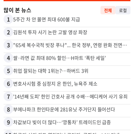
많이 본 뉴스
전체
로컬
1
5주간 차 안 몰면 최대 600불 지급
2
김원석 투자 사기 논란 고발 영상 파장
3
"65세 복수국적 빗장 푸나"... 한국 정부, 연령 완화 전면 추진
4
쌀·라면 값 최대 80% 할인…H마트 ‘폭탄 세일’
5
취업 잘되는 대학 1위는?…하버드 3위
6
변호사시험 중 심정지 온 한인, 뉴욕주 제소
7
'14년째 도피' 한인 간호사 공개 수배…메디케어 사기 유죄
8
부에나파크 한인타운에 281유닛 주거단지 들어선다
9
차값보다 빚이 더 많다…‘깡통차’ 트레이드인 급증