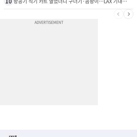
10
항공기 식기 카트 열었더니 구더기·곰팡이…LAX 기내식 업체 논란