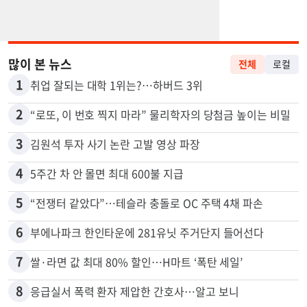
많이 본 뉴스
전체
로컬
1
취업 잘되는 대학 1위는?…하버드 3위
2
“로또, 이 번호 찍지 마라” 물리학자의 당첨금 높이는 비밀
3
김원석 투자 사기 논란 고발 영상 파장
4
5주간 차 안 몰면 최대 600불 지급
5
“전쟁터 같았다”…테슬라 충돌로 OC 주택 4채 파손
6
부에나파크 한인타운에 281유닛 주거단지 들어선다
7
쌀·라면 값 최대 80% 할인…H마트 ‘폭탄 세일’
8
응급실서 폭력 환자 제압한 간호사…알고 보니