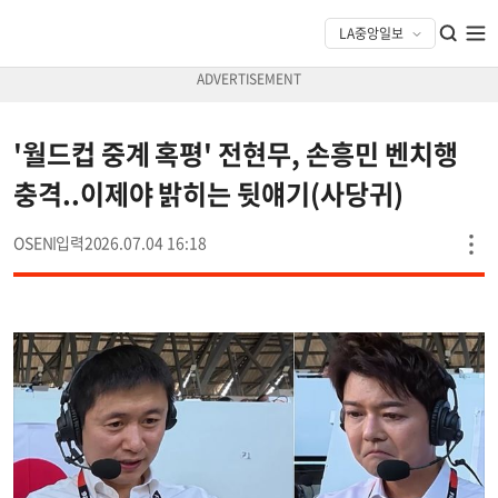
'월드컵 중계 혹평' 전현무, 손흥민 벤치행
충격..이제야 밝히는 뒷얘기(사당귀)
OSEN
2026.07.04 16:18