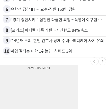
6
유학생 급감 IIT… 교수•직원 160명 감원
7
“경기 중단시켜!” 심판진 다급한 외침…폭염에 야구팬 쓰러졌다
8
[포커스] 메디캘 대폭 개편…자산한도 84% 축소
9
'14년째 도피' 한인 간호사 공개 수배…메디케어 사기 유죄
10
취업 잘되는 대학 1위는?…하버드 3위