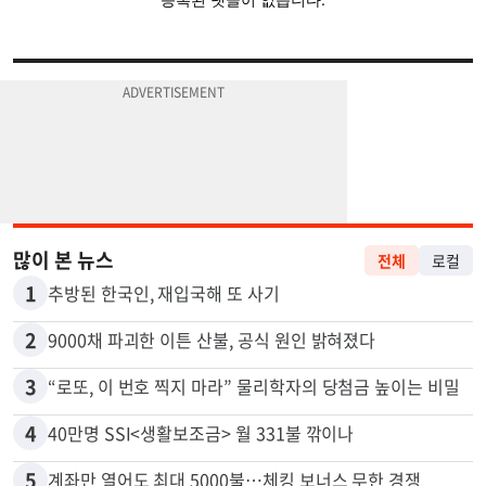
많이 본 뉴스
전체
로컬
1
추방된 한국인, 재입국해 또 사기
2
9000채 파괴한 이튼 산불, 공식 원인 밝혀졌다
3
“로또, 이 번호 찍지 마라” 물리학자의 당첨금 높이는 비밀
4
40만명 SSI<생활보조금> 월 331불 깎이나
5
계좌만 열어도 최대 5000불…체킹 보너스 무한 경쟁