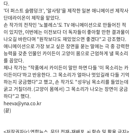
다.
'더 퍼스트 슬램덩크', '알사탕'을 제작한 일본 애니메이션 제작사
단데라이온이 제작을 맡았다.
손 작가의 전작인 '노블레스'도 TV 애니메이션으로 만들어진 적
이 있지만, 이번에는 이전보다 더 독자들이 좋아할 만한 결과물이
나오길 바란다며 "원작보다도 재밌었으면 좋겠다"고 강조했다.
애니메이션으로 가장 보고 싶은 장면을 묻는 말에는 극 중 강력한
능력을 갖춘 인물인 카이든이 고양이 몸으로 근엄하게 낼 목소리
를 꼽았다.
제나 작가는 "작품에서 카이든이 말만 하면 다들 '이 목소리는 카
이든이다'하고 반응한다. 그 목소리가 얼마나 멋있길래 다들 기억
하는지 궁금했다"고 했고, 손 작가도 "성우님 목소리를 들었는데
굵고 거칠더라. (고양이 몸에서) 그 목소리가 나오는 장면이 궁금
하다"고 했다.
heeva@yna.co.kr
(끝)
<저작권자(c) 연합뉴스, 무단 전재-재배포, ai 학습 및 활용 금지>