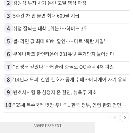
1
“로또, 이 번호 찍지 마라” 물리학자의 당첨금 높이는 비밀
2
김원석 투자 사기 논란 고발 영상 파장
3
5주간 차 안 몰면 최대 600불 지급
4
취업 잘되는 대학 1위는?…하버드 3위
5
쌀·라면 값 최대 80% 할인…H마트 ‘폭탄 세일’
6
부에나파크 한인타운에 281유닛 주거단지 들어선다
7
“전쟁터 같았다”…테슬라 충돌로 OC 주택 4채 파손
8
'14년째 도피' 한인 간호사 공개 수배…메디케어 사기 유죄
9
변호사시험 중 심정지 온 한인, 뉴욕주 제소
10
"65세 복수국적 빗장 푸나"... 한국 정부, 연령 완화 전면 추진