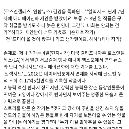
(로스앤젤레스=연합뉴스) 김경윤 특파원 = "'일렉시드' 연재 7년
차에 애니메이션화 제안을 받았어요. 보통 7∼8년 된 작품은 구
작 취급을 받기도 하니 늦은 편인데, 그간 '애니화는 안되는 건
가?'하다가 제안받아 너무 기뻤죠."(손제호 작가)
"전 '드디어 올 것이 왔구나'라고 생각했어요. 하하"(제나 작가)'
손제호·제나 작가는 4일(현지시간) 미국 캘리포니아주 로스앤젤
레스(LA)에서 열린 서브컬쳐 행사 애니메 엑스포에서 연합뉴스
와 만나 '일렉시드' 애니메이션화에 대한 기대를 표했다.
'일렉시드'는 2018년 네이버웹툰에서 연재를 시작해 글로벌 누
적 조회 수 17억5천만회를 기록한 작품이다.
이능력 액션 판타지 장르지만, 강력한 능력을 갖춘 등장인물들이
귀여운 고양이나 강아지로 변하면서 보여주는 엉뚱한 모습이 큰
매력으로 꼽힌다.
스토리를 만든 손 작가는 "멋지고 강하며 주변을 신경 쓰지 않을
정도의 인물이 하찮은 동물로 변해 자기를 보듬어줄 수 있는 인물
을 만나는 이야기를 짰다"며 "누가 이걸 맡아주실 수 있을까 고
민하다가 동물을 잘 그리는 제나 작가를 가장 먼저 떠올렸다"고