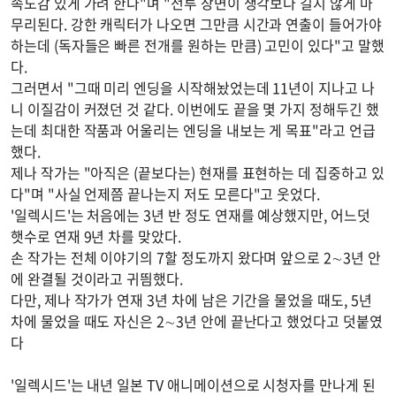
속도감 있게 가려 한다"며 "전투 장면이 생각보다 길지 않게 마
무리된다. 강한 캐릭터가 나오면 그만큼 시간과 연출이 들어가야
하는데 (독자들은 빠른 전개를 원하는 만큼) 고민이 있다"고 말했
다.
그러면서 "그때 미리 엔딩을 시작해놨었는데 11년이 지나고 나
니 이질감이 커졌던 것 같다. 이번에도 끝을 몇 가지 정해두긴 했
는데 최대한 작품과 어울리는 엔딩을 내보는 게 목표"라고 언급
했다.
제나 작가는 "아직은 (끝보다는) 현재를 표현하는 데 집중하고 있
다"며 "사실 언제쯤 끝나는지 저도 모른다"고 웃었다.
'일렉시드'는 처음에는 3년 반 정도 연재를 예상했지만, 어느덧
햇수로 연재 9년 차를 맞았다.
손 작가는 전체 이야기의 7할 정도까지 왔다며 앞으로 2∼3년 안
에 완결될 것이라고 귀띔했다.
다만, 제나 작가가 연재 3년 차에 남은 기간을 물었을 때도, 5년
차에 물었을 때도 자신은 2∼3년 안에 끝난다고 했었다고 덧붙였
다
'일렉시드'는 내년 일본 TV 애니메이션으로 시청자를 만나게 된