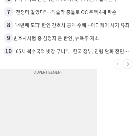
5
쌀·라면 값 최대 80% 할인…H마트 ‘폭탄 세일’
6
부에나파크 한인타운에 281유닛 주거단지 들어선다
7
“전쟁터 같았다”…테슬라 충돌로 OC 주택 4채 파손
8
'14년째 도피' 한인 간호사 공개 수배…메디케어 사기 유죄
9
변호사시험 중 심정지 온 한인, 뉴욕주 제소
10
"65세 복수국적 빗장 푸나"... 한국 정부, 연령 완화 전면 추진