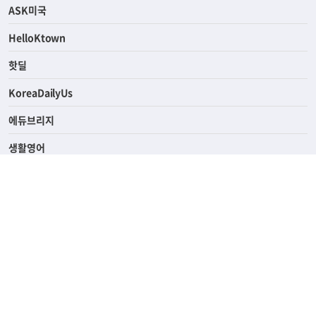
연예/스포츠
ASK미국
HelloKtown
핫딜
KoreaDailyUs
에듀브리지
생활영어
업소록
의료관광
해피빌리지
ABOUT
ADVERTISING
PRIVACY POLICY
TERMS OF SERVICE
윤리경영
고객센터
News Tips & Corrections