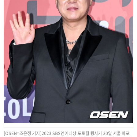
[OSEN=조은정 기자]2023 SBS연예대상 포토월 행사가 30일 서울 마포