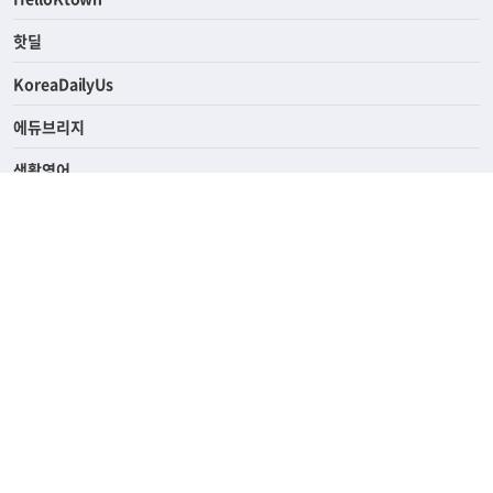
ASK미국
HelloKtown
핫딜
KoreaDailyUs
에듀브리지
생활영어
업소록
의료관광
해피빌리지
ABOUT
ADVERTISING
PRIVACY POLICY
TERMS OF SERVICE
윤리경영
고객센터
News Tips & Corrections
690 Wilshire Place Los Angeles, CA 90005
TEL. (213) 368-2500 FAX. (213) 389-6196
© Joongangilbo USA. All Rights Reserved.