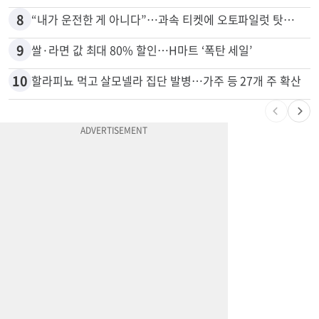
7
비영리 CEO, 노숙자 팔아 2년간 165만불
8
“내가 운전한 게 아니다”…과속 티켓에 오토파일럿 탓한 운전자
9
쌀·라면 값 최대 80% 할인…H마트 ‘폭탄 세일’
10
할라피뇨 먹고 살모넬라 집단 발병…가주 등 27개 주 확산