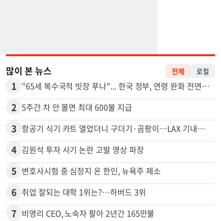
많이 본 뉴스
전체
로컬
1
"65세 복수국적 빗장 푸나"... 한국 정부, 연령 완화 전면 추진
2
5주간 차 안 몰면 최대 600불 지급
3
항공기 식기 카트 열었더니 구더기·곰팡이…LAX 기내식 업체 논란
4
김원석 투자 사기 논란 고발 영상 파장
5
변호사시험 중 심정지 온 한인, 뉴욕주 제소
6
취업 잘되는 대학 1위는?…하버드 3위