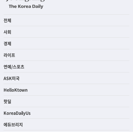
전체
사회
경제
라이프
연예/스포츠
ASK미국
HelloKtown
핫딜
KoreaDailyUs