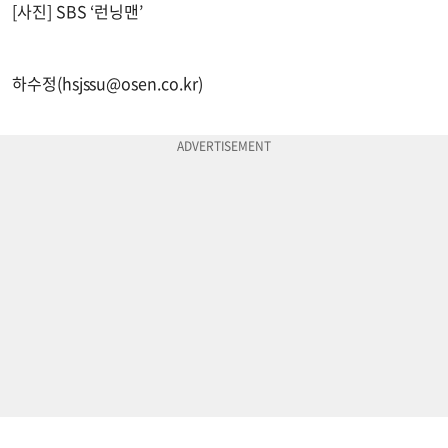
[사진] SBS ‘런닝맨’
하수정(
hsjssu@osen.co.kr
)