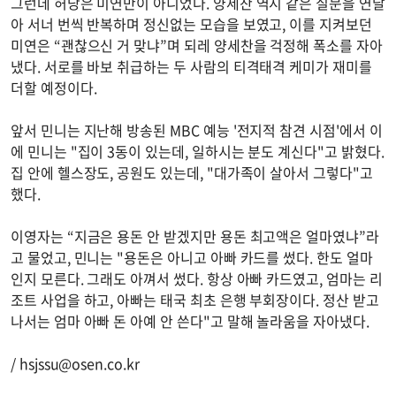
그런데 허당은 미연만이 아니었다. 양세찬 역시 같은 질문을 연달
아 서너 번씩 반복하며 정신없는 모습을 보였고, 이를 지켜보던
미연은 “괜찮으신 거 맞냐”며 되레 양세찬을 걱정해 폭소를 자아
냈다. 서로를 바보 취급하는 두 사람의 티격태격 케미가 재미를
더할 예정이다.
앞서 민니는 지난해 방송된 MBC 예능 '전지적 참견 시점'에서 이
에 민니는 "집이 3동이 있는데, 일하시는 분도 계신다"고 밝혔다.
집 안에 헬스장도, 공원도 있는데, "대가족이 살아서 그렇다"고
했다.
이영자는 “지금은 용돈 안 받겠지만 용돈 최고액은 얼마였냐”라
고 물었고, 민니는 "용돈은 아니고 아빠 카드를 썼다. 한도 얼마
인지 모른다. 그래도 아껴서 썼다. 항상 아빠 카드였고, 엄마는 리
조트 사업을 하고, 아빠는 태국 최초 은행 부회장이다. 정산 받고
나서는 엄마 아빠 돈 아예 안 쓴다"고 말해 놀라움을 자아냈다.
/
hsjssu@osen.co.kr