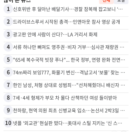
많이 본 뉴스
전체
로컬
1
신호위반 후 달아난 배달기사…경찰 잠복해 잡고보니 ‘반전’
2
드라이브스루서 시작된 총격…인앤아웃 참사 영상 공개
3
광고판 안에 사람이 산다?…LA 거리서 화제
4
서류 하나만 빠져도 영주권·비자 거부…심사관 재량권 대폭 확대
5
"65세 복수국적 빗장 푸나"... 한국 정부, 연령 완화 전면 추진
6
74m짜리 보잉777, 화물기 변신…격납고서 ‘보물’ 찾는 인천공항
7
한인 남성, 처형 상대로 성범죄…"선처해줬더니 배신자 취급"
8
7세·4세 형제가 부모 차 몰다 산책하던 여성 들이받아
9
천하람, 현역 의원 최초 신병교육 입소…논산서 2박3일 생활