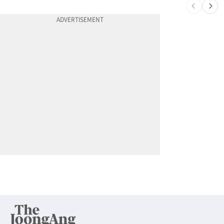
10
넷플 ‘외교관’ 현실판 떴다…美대사 스틸 지키는 ‘신 스틸러’