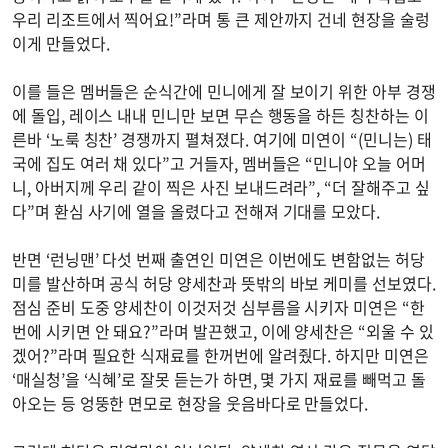
우리 리조트에서 찍어요!”라며 통 큰 제안까지 건네 현장을 술렁
이게 만들었다.
이를 들은 멤버들은 순식간에 민니에게 잘 보이기 위한 아부 경쟁
에 돌입, 레이스 내내 민니만 보면 무슨 행동을 하든 칭찬하는 이
른바 ‘노룩 칭찬’ 경쟁까지 펼쳐졌다. 여기에 미연이 “(민니는) 태
국에 집도 여러 채 있다”고 거들자, 멤버들은 “민니야 오늘 어머
니, 아버지께 우리 같이 찍은 사진 보내드려라”, “더 잘해주고 싶
다”며 환심 사기에 열을 올렸다고 전해져 기대를 모았다.
반면 ‘런닝맨’ 다섯 번째 출연인 미연은 이번에도 변함없는 허당
미를 발산하며 공식 허당 양세찬과 뜻밖의 바보 케미를 선보였다.
점심 준비 도중 양세찬이 이것저것 심부름을 시키자 미연은 “한
번에 시키면 안 돼요?”라며 발끈했고, 이에 양세찬은 “외울 수 있
겠어?”라며 필요한 식재료를 한꺼번에 알려줬다. 하지만 미연은
‘매실청’을 ‘식혜’로 잘못 듣는가 하면, 몇 가지 재료를 빼먹고 돌
아오는 등 엉뚱한 면모로 현장을 웃음바다로 만들었다.