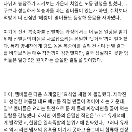
나뉘어 농장주가 지켜보는 가운데 치열한 노동 경쟁을 펼쳤다. 누
구보다 성실하게 복숭아를 따는 멤버들이 있는가 하면, 수확보다
먹방에 더 진심인 ‘베짱이’ 멤버들도 등장해 웃음을 자아냈다.
여기에 신비 복숭아를 선별하는 과정에서는 더 높은 일당을 받기
위해 선별팀의 마음을 사로잡으려는 은밀한 ‘뒷거래’까지 벌어졌
다. 특히 양세찬에게 당도 높은 복숭아를 슬쩍 건네며 선별 결과
를 바꿔보려는 매수 작전까지 감행했지만, 결국 성실하지 못한 멤
버들은 일당 5천 원이라는 씁쓸한 결말을 맞이했다.
이어, 멤버들은 다음 스케줄인 '요식업 체험'에 돌입했다. 제작진
이 선정한 여름철 대표 메뉴를 직접 만들어 먹어야 하는 가운데,
일부 멤버들은 요리는 뒷전으로 둔 채 몰래 짜장라면을 끓여 먹는
일탈을 감행했다. 하지만 이들의 은밀한 작전은 '개코' 유재석에
게 발각됐고, 현장은 일촉즉발의 분위기에 휩싸였다. 그러나 유재
석 역시 라면 냄새의 유혹을 이기지 못하고 슬그머니 합류해 현장