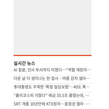
실시간 뉴스
AI 칼끝, 인사 부서까지 미쳤다…“역할 재정의 못하면 멸종”
더운 날 더 생각나는 한 접시…여름 감자 샐러드 [쿠킹]
李대통령도 주목한 ‘폭염 일당보험’…40도 폭염에 기후보험 뜬다
“롤러코스피 지쳤다” 예금 35.5조 몰렸는데, 금리 떨어진 이유
SRT 개통 10년만에 KTX정차…충청권 열차·버스 노선 대대적 확충