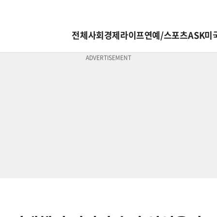
전체
사회
경제
라이프
연예/스포츠
ASK미