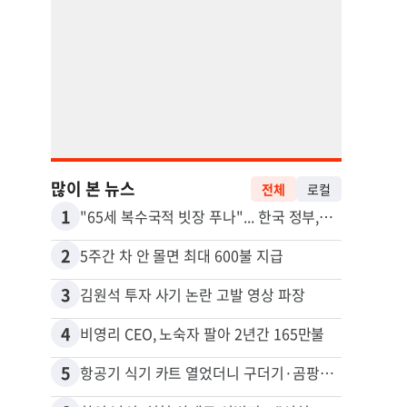
많이 본 뉴스
전체
로컬
1
11
"65세 복수국적 빗장 푸나"... 한국 정부, 연령 완화 전면 추진
2
12
5주간 차 안 몰면 최대 600불 지급
3
13
김원석 투자 사기 논란 고발 영상 파장
4
14
비영리 CEO, 노숙자 팔아 2년간 165만불
5
15
항공기 식기 카트 열었더니 구더기·곰팡이…LAX 기내식 업체 논란