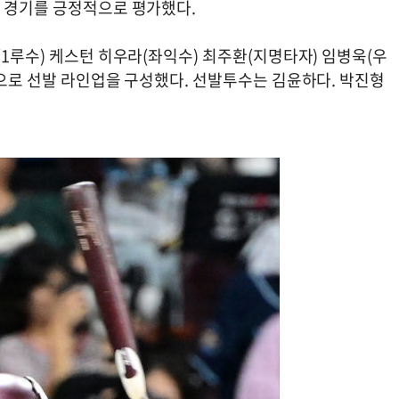
첫 경기를 긍정적으로 평가했다.
(1루수) 케스턴 히우라(좌익수) 최주환(지명타자) 임병욱(우
)으로 선발 라인업을 구성했다. 선발투수는 김윤하다. 박진형