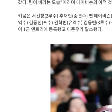
갔다. 팀이 바라는 모습”이라며 데이비슨의 이적 
키움은 서건창(2루수) 추재현(중견수) 맷 데이비슨
익수) 김동헌(포수) 권혁빈(유격수) 김웅빈(3루수
이 1군 엔트리에 등록됐고 이준우가 말소됐다.