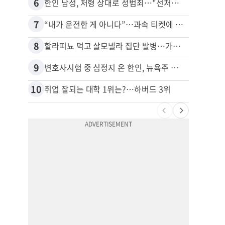
6
16
한인 남성, 처형 상대로 성범죄…"선처해줬더니 배신자 취급"
7
17
“내가 운전한 게 아니다”…과속 티켓에 오토파일럿 탓한 운전자
8
18
할라피뇨 먹고 살모넬라 집단 발병…가주 등 27개 주 확산
9
19
변호사시험 중 심정지 온 한인, 뉴욕주 제소
10
20
취업 잘되는 대학 1위는?…하버드 3위