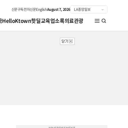
신문구독
전자신문
English
August 7, 2026
국
HelloKtown
핫딜
교육
업소록
의료관광