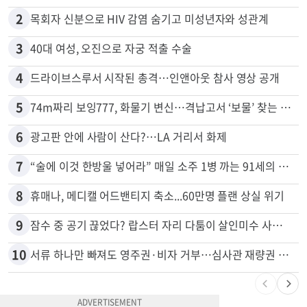
많이 본 뉴스
전체
로컬
1
천하람, 현역 의원 최초 신병교육 입소…논산서 2박3일 생활
2
목회자 신분으로 HIV 감염 숨기고 미성년자와 성관계
3
40대 여성, 오진으로 자궁 적출 수술
4
드라이브스루서 시작된 총격…인앤아웃 참사 영상 공개
5
74m짜리 보잉777, 화물기 변신…격납고서 ‘보물’ 찾는 인천공항
6
광고판 안에 사람이 산다?…LA 거리서 화제
7
“술에 이것 한방울 넣어라” 매일 소주 1병 까는 91세의 철칙
8
휴매나, 메디캘 어드밴티지 축소...60만명 플랜 상실 위기
9
잠수 중 공기 끊었다? 랍스터 자리 다툼이 살인미수 사건으로
10
서류 하나만 빠져도 영주권·비자 거부…심사관 재량권 대폭 확대