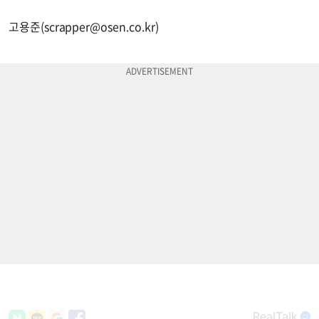
고용준(
scrapper@osen.co.kr
)