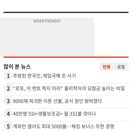
많이 본 뉴스
전체
로컬
1
추방된 한국인, 재입국해 또 사기
2
“로또, 이 번호 찍지 마라” 물리학자의 당첨금 높이는 비밀
3
9000채 파괴한 이튼 산불, 공식 원인 밝혀졌다
4
40만명 SSI<생활보조금> 월 331불 깎이나
5
계좌만 열어도 최대 5000불…체킹 보너스 무한 경쟁