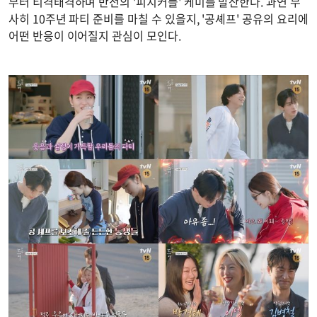
부터 티격태격하며 반전의 '피치커플' 케미를 발산한다. 과연 무
사히 10주년 파티 준비를 마칠 수 있을지, '공셰프' 공유의 요리에
어떤 반응이 이어질지 관심이 모인다.