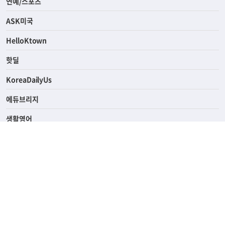
연예/스포츠
ASK미국
HelloKtown
핫딜
KoreaDailyUs
에듀브리지
생활영어
업소록
의료관광
해피빌리지
ABOUT
ADVERTISING
PRIVACY POLICY
TERMS OF SERVICE
윤리경영
고객센터
News Tips & Corrections
690 Wilshire Place Los Angeles, CA 90005