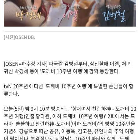
[사진]OSEN DB.
[OSEN=하수정 기자] 파국짤 김병철부터, 삼신할매 이엘, 처녀
귀신 박경혜 등이 '도깨비 10주년 여행'에 깜짝 등장한다.
tvN 20주년 에디션 '도깨비 10주년 여행'에 특별한 손님들이 합
류한다.
오늘(5일) 밤 9시 10분 방송되는 '함께여서 찬란하神 - 도깨비 10
주년 여행(연출 황다원, 이하 도깨비 10주년 여행)' 2회에서는 드
라마 '쓸쓸하고 찬란하神-도깨비(이하 도깨비)'의 방영 10주년을
기념해 강릉으로 떠난 공유, 이동욱, 김고은, 유인나의 추억 여행
이 펼쳐진다. 본격적으로 시작되는 10주년 파티와 함께, '도깨