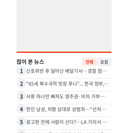
많이 본 뉴스
전체
로컬
1
11
신호위반 후 달아난 배달기사…경찰 잠복해 잡고보니 ‘반전’
2
12
"65세 복수국적 빗장 푸나"... 한국 정부, 연령 완화 전면 추진
3
13
서류 하나만 빠져도 영주권·비자 거부…심사관 재량권 대폭 확대
4
14
한인 남성, 처형 상대로 성범죄…"선처해줬더니 배신자 취급"
김원석
5
15
광고판 안에 사람이 산다?…LA 거리서 화제