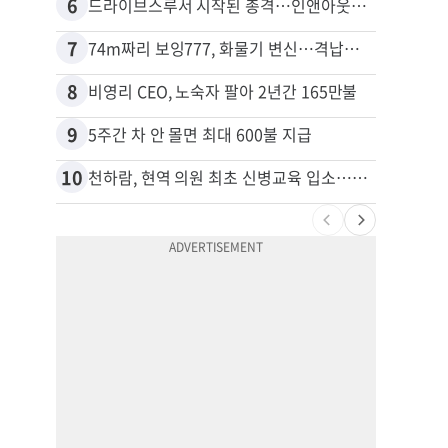
6
16
드라이브스루서 시작된 총격…인앤아웃 참사 영상 공개
7
17
74m짜리 보잉777, 화물기 변신…격납고서 ‘보물’ 찾는 인천공항
포드 
8
18
비영리 CEO, 노숙자 팔아 2년간 165만불
9
19
5주간 차 안 몰면 최대 600불 지급
10
20
천하람, 현역 의원 최초 신병교육 입소…논산서 2박3일 생활