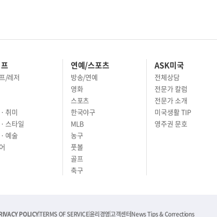
이프
연예/스포츠
ASK미국
프/레저
방송/연예
전체상담
영화
전문가 칼럼
스포츠
전문가 소개
· 취미
한국야구
미국생활 TIP
 · 스타일
MLB
영주권 문호
· 예술
농구
어
풋볼
골프
축구