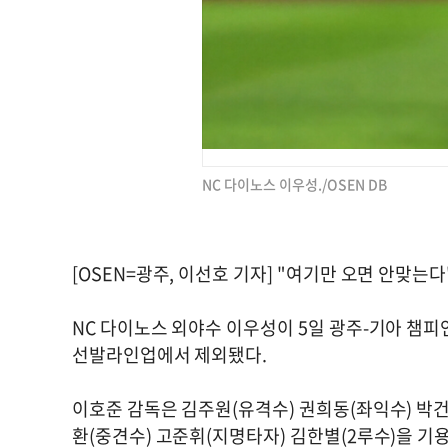
NC 다이노스 이우성./OSEN DB
[OSEN=광주, 이선호 기자] "여기만 오면 안맞는다"
NC 다이노스 외야수 이우성이 5일 광주-기아 챔피
선발라인업에서 제외됐다.
이호준 감독은 김주원(유격수) 권희동(좌익수) 박건
환(중견수) 고준휘(지명타자) 김한별(2루수)을 기