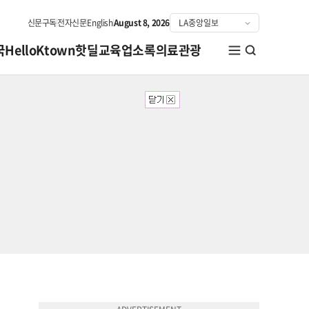
신문구독
전자신문
English
August 8, 2026
국
HelloKtown
핫딜
교육
업소록
의료관광