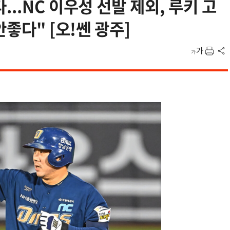
..NC 이우성 선발 제외, 루키 고
안좋다" [오!쎈 광주]