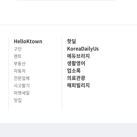
HelloKtown
핫딜
KoreaDailyUs
구인
에듀브리지
렌트
생활영어
부동산
업소록
자동차
의료관광
전문업체
해피빌리지
사고팔기
마켓세일
맛집