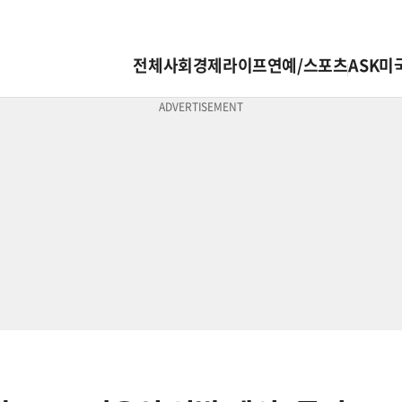
전체
사회
경제
라이프
연예/스포츠
ASK미