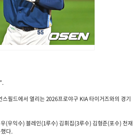
.
언스필드에서 열리는 2026프로야구 KIA 타이거즈와의 경기
우(우익수) 블레인(1루수) 김휘집(3루수) 김형준(포수) 천재
용했다.