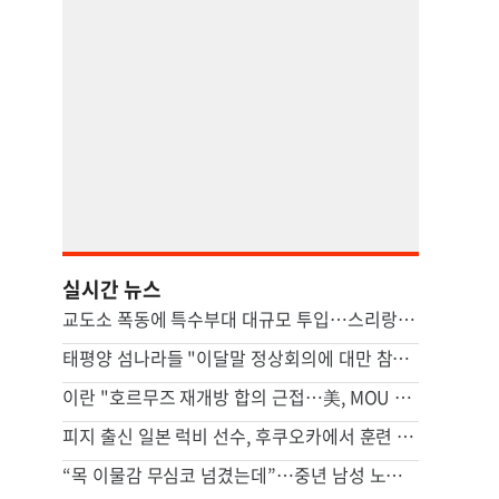
실시간 뉴스
교도소 폭동에 특수부대 대규모 투입…스리랑카서 3명 사망
태평양 섬나라들 "이달말 정상회의에 대만 참석"…중국 반발할듯
이란 "호르무즈 재개방 합의 근접…美, MOU 위반 배상해야"
피지 출신 일본 럭비 선수, 후쿠오카에서 훈련 중 열사병 사망
“목 이물감 무심코 넘겼는데”…중년 남성 노리는 ‘침묵의 암’ [Health&]