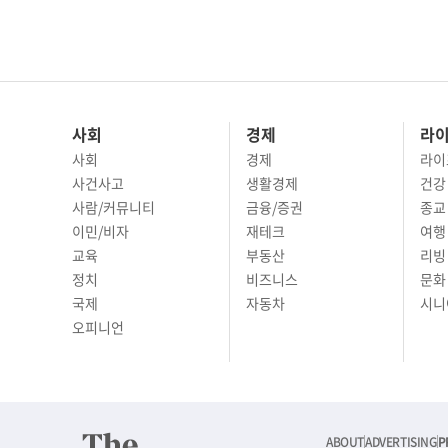
사회
경제
라
사회
경제
라이
사건사고
생활경제
건강
사람/커뮤니티
금융/증권
종교
이민/비자
재테크
여행 
교육
부동산
리빙
정치
비즈니스
문화 
국제
자동차
시니
오피니언