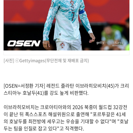
[사진] ⓒGettyimages(무단전재 및 재배포 금지)
[OSEN=서정환 기자] 레전드 즐라탄 이브라히모비치(45)가 크리
스티아누 호날두(41)를 강도 높게 비판했다.
이브라히모비치는 크로아티아와의 2026 북중미 월드컵 32강전
이 끝난 뒤 폭스스포츠 해설위원으로 출연해 "포르투갈은 41세
의 호날두를 최전방에 세우고는 우승을 기대할 수 없다"며 "호날
두는 팀을 인질로 잡고 있다"고 직격했다.