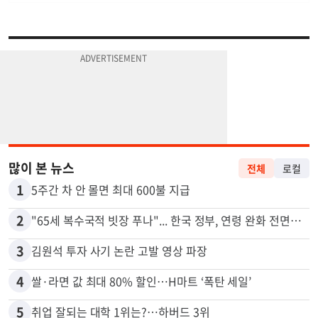
많이 본 뉴스
전체
로컬
1
5주간 차 안 몰면 최대 600불 지급
2
"65세 복수국적 빗장 푸나"... 한국 정부, 연령 완화 전면 추진
3
김원석 투자 사기 논란 고발 영상 파장
4
쌀·라면 값 최대 80% 할인…H마트 ‘폭탄 세일’