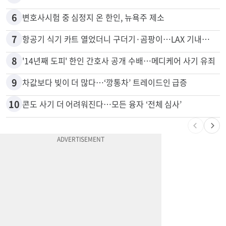
5
취업 잘되는 대학 1위는?…하버드 3위
6
변호사시험 중 심정지 온 한인, 뉴욕주 제소
7
항공기 식기 카트 열었더니 구더기·곰팡이…LAX 기내식 업체 논란
8
'14년째 도피' 한인 간호사 공개 수배…메디케어 사기 유죄
9
차값보다 빚이 더 많다…‘깡통차’ 트레이드인 급증
10
콘도 사기 더 어려워진다…모든 융자 ‘전체 심사’