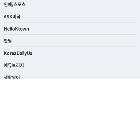
라이프
연예/스포츠
ASK미국
HelloKtown
핫딜
KoreaDailyUs
에듀브리지
생활영어
업소록
의료관광
해피빌리지
ABOUT
ADVERTISING
PRIVACY POLICY
TERMS OF SERVICE
윤리경영
고객센터