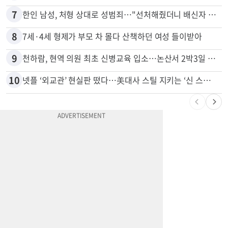
6
74m짜리 보잉777, 화물기 변신…격납고서 ‘보물’ 찾는 인천공항
7
한인 남성, 처형 상대로 성범죄…"선처해줬더니 배신자 취급"
8
7세·4세 형제가 부모 차 몰다 산책하던 여성 들이받아
9
천하람, 현역 의원 최초 신병교육 입소…논산서 2박3일 생활
10
넷플 ‘외교관’ 현실판 떴다…美대사 스틸 지키는 ‘신 스틸러’