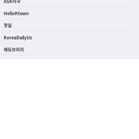
연예/스포츠
ASK미국
HelloKtown
핫딜
KoreaDailyUs
에듀브리지
생활영어
업소록
의료관광
해피빌리지
ABOUT
ADVERTISING
PRIVACY POLICY
TERMS OF SERVICE
윤리경영
고객센터
News Tips & Corrections
690 Wilshire Place Los Angeles, CA 90005