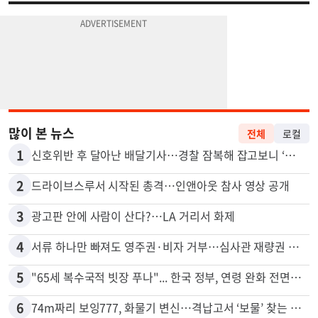
많이 본 뉴스
전체
로컬
1
신호위반 후 달아난 배달기사…경찰 잠복해 잡고보니 ‘반전’
2
드라이브스루서 시작된 총격…인앤아웃 참사 영상 공개
3
광고판 안에 사람이 산다?…LA 거리서 화제
4
서류 하나만 빠져도 영주권·비자 거부…심사관 재량권 대폭 확대
5
"65세 복수국적 빗장 푸나"... 한국 정부, 연령 완화 전면 추진