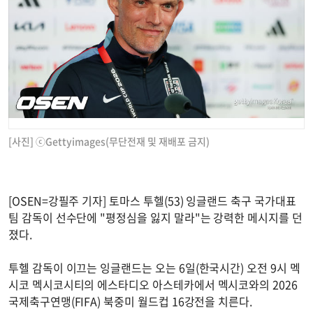
[사진] ⓒGettyimages(무단전재 및 재배포 금지)
[OSEN=강필주 기자] 토마스 투헬(53) 잉글랜드 축구 국가대표
팀 감독이 선수단에 "평정심을 잃지 말라"는 강력한 메시지를 던
졌다.
투헬 감독이 이끄는 잉글랜드는 오는 6일(한국시간) 오전 9시 멕
시코 멕시코시티의 에스타디오 아스테카에서 멕시코와의 2026
국제축구연맹(FIFA) 북중미 월드컵 16강전을 치른다.