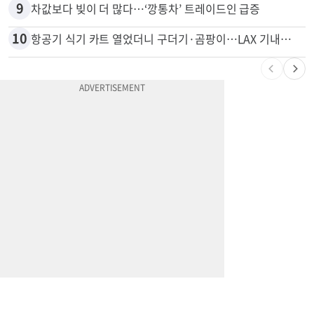
8
변호사시험 중 심정지 온 한인, 뉴욕주 제소
9
차값보다 빚이 더 많다…‘깡통차’ 트레이드인 급증
10
항공기 식기 카트 열었더니 구더기·곰팡이…LAX 기내식 업체 논란