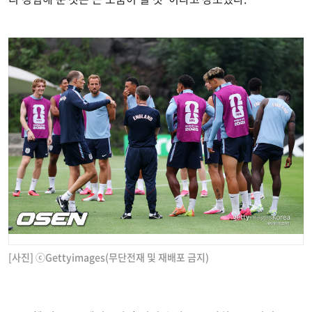
[사진] ⓒGettyimages(무단전재 및 재배포 금지)