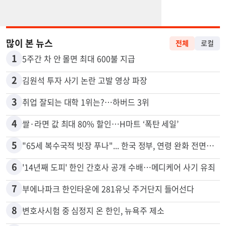
많이 본 뉴스
전체
로컬
1
5주간 차 안 몰면 최대 600불 지급
2
김원석 투자 사기 논란 고발 영상 파장
3
취업 잘되는 대학 1위는?…하버드 3위
4
쌀·라면 값 최대 80% 할인…H마트 ‘폭탄 세일’
5
"65세 복수국적 빗장 푸나"... 한국 정부, 연령 완화 전면 추진
6
'14년째 도피' 한인 간호사 공개 수배…메디케어 사기 유죄
7
부에나파크 한인타운에 281유닛 주거단지 들어선다