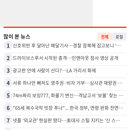
많이 본 뉴스
전체
로컬
1
신호위반 후 달아난 배달기사…경찰 잠복해 잡고보니 ‘반전’
2
드라이브스루서 시작된 총격…인앤아웃 참사 영상 공개
3
광고판 안에 사람이 산다?…LA 거리서 화제
4
서류 하나만 빠져도 영주권·비자 거부…심사관 재량권 대폭 확대
5
74m짜리 보잉777, 화물기 변신…격납고서 ‘보물’ 찾는 인천공항
6
"65세 복수국적 빗장 푸나"... 한국 정부, 연령 완화 전면 추진