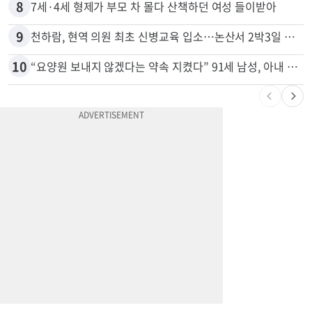
7
넷플 ‘외교관’ 현실판 떴다…美대사 스틸 지키는 ‘신 스틸러’
8
7세·4세 형제가 부모 차 몰다 산책하던 여성 들이받아
9
천하람, 현역 의원 최초 신병교육 입소…논산서 2박3일 생활
10
“요양원 보내지 않겠다는 약속 지켰다” 91세 남성, 아내 살해 혐의