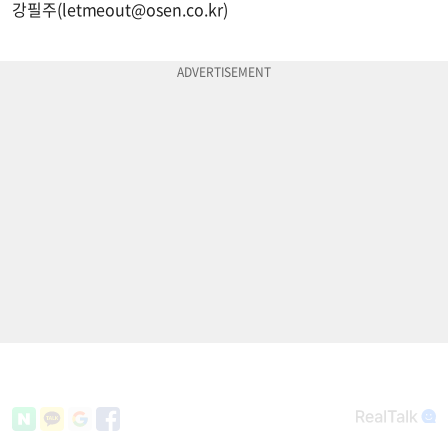
강필주(
letmeout@osen.co.kr
)