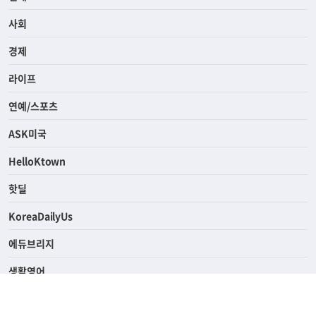
전체
사회
경제
라이프
연예/스포츠
ASK미국
HelloKtown
핫딜
KoreaDailyUs
에듀브리지
생활영어