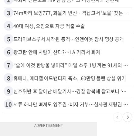
1
천하람, 현역 의원 최초 신병교육 입소…논산서 2박3일 생활
2
목회자 신분으로 HIV 감염 숨기고 미성년자와 성관계
3
74m짜리 보잉777, 화물기 변신…격납고서 ‘보물’ 찾는 인천공항
4
40대 여성, 오진으로 자궁 적출 수술
5
드라이브스루서 시작된 총격…인앤아웃 참사 영상 공개
6
광고판 안에 사람이 산다?…LA 거리서 화제
7
“술에 이것 한방울 넣어라” 매일 소주 1병 까는 91세의 철칙
8
휴매나, 메디캘 어드밴티지 축소...60만명 플랜 상실 위기
9
신호위반 후 달아난 배달기사…경찰 잠복해 잡고보니 ‘반전’
10
서류 하나만 빠져도 영주권·비자 거부…심사관 재량권 대폭 확대