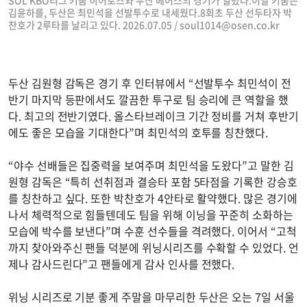
SOL KBO리그 키움 히어로즈와 두산 베어스의 경기가 열렸다.이날 키움은
김윤하를, 두산은 최민석을 선발투수로 내세웠다.8회초 두산 선두타자 박
찬호가 2루타를 날리고 있다. 2026.07.05 /
soul1014@osen.co.kr
두산 김원형 감독은 경기 후 인터뷰에서 “선발투수 최민석이 전
반기 마지막 등판에서도 깔끔한 투구로 팀 승리에 큰 역할을 했
다. 최고의 전반기였다. 올스타브레이크 기간 정비를 거쳐 후반기
에도 좋은 모습을 기대한다”며 최민석의 호투를 칭찬했다.
“야수 선배들은 집중력을 보여주며 최민석을 도왔다”고 말한 김
원형 감독은 “특히 선취점과 결승타 포함 5타점을 기록한 강승호
를 칭찬하고 싶다. 또한 박찬호가 4안타로 활약했다. 많은 경기에
나서 체력적으로 힘들텐데도 팀을 위해 이닝을 꾸준히 소화하는
모습에 박수를 보낸다”며 수훈 선수들을 격려했다. 이어서 “고척
까지 찾아와주신 팬들 덕분에 위닝시리즈를 수확할 수 있었다. 언
제나 감사드린다”고 팬들에게 감사 인사를 전했다.
위닝 시리즈로 기분 좋게 주말을 마무리한 두산은 오는 7일 서울