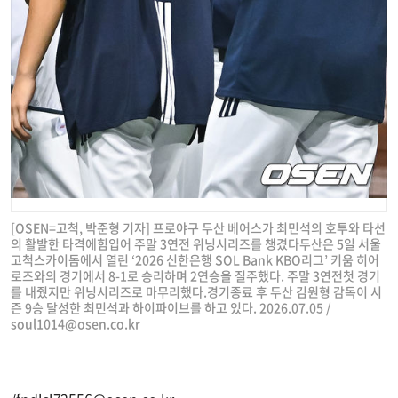
[OSEN=고척, 박준형 기자] 프로야구 두산 베어스가 최민석의 호투와 타선
의 활발한 타격에힘입어 주말 3연전 위닝시리즈를 챙겼다두산은 5일 서울
고척스카이돔에서 열린 ‘2026 신한은행 SOL Bank KBO리그’ 키움 히어
로즈와의 경기에서 8-1로 승리하며 2연승을 질주했다. 주말 3연전첫 경기
를 내줬지만 위닝시리즈로 마무리했다.경기종료 후 두산 김원형 감독이 시
즌 9승 달성한 최민석과 하이파이브를 하고 있다. 2026.07.05 /
soul1014@osen.co.kr