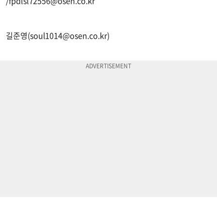
/
fpdlsl72556@osen.co.kr
길준영(
soul1014@osen.co.kr
)