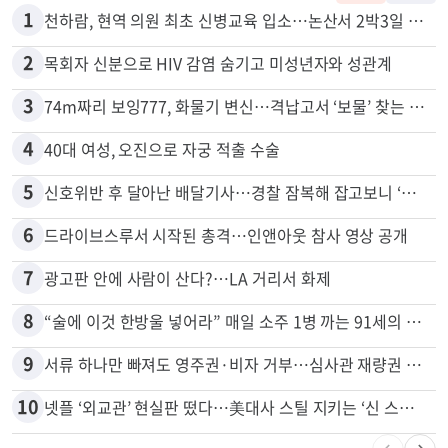
많이 본 뉴스
전체
로컬
1
천하람, 현역 의원 최초 신병교육 입소…논산서 2박3일 생활
2
목회자 신분으로 HIV 감염 숨기고 미성년자와 성관계
3
74m짜리 보잉777, 화물기 변신…격납고서 ‘보물’ 찾는 인천공항
4
40대 여성, 오진으로 자궁 적출 수술
5
신호위반 후 달아난 배달기사…경찰 잠복해 잡고보니 ‘반전’
6
드라이브스루서 시작된 총격…인앤아웃 참사 영상 공개
7
광고판 안에 사람이 산다?…LA 거리서 화제
8
“술에 이것 한방울 넣어라” 매일 소주 1병 까는 91세의 철칙
9
서류 하나만 빠져도 영주권·비자 거부…심사관 재량권 대폭 확대