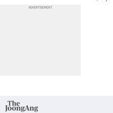
10
넷플 ‘외교관’ 현실판 떴다…美대사 스틸 지키는 ‘신 스틸러’