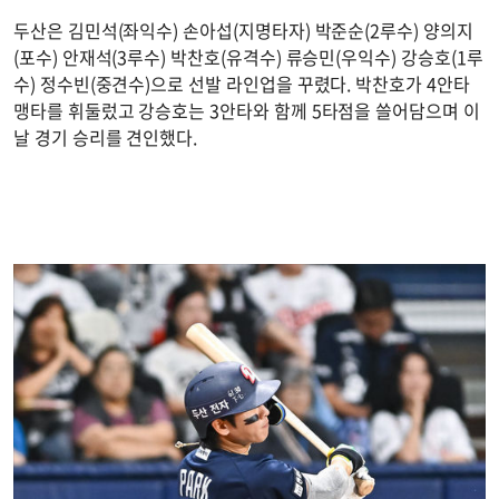
두산은 김민석(좌익수) 손아섭(지명타자) 박준순(2루수) 양의지
(포수) 안재석(3루수) 박찬호(유격수) 류승민(우익수) 강승호(1루
수) 정수빈(중견수)으로 선발 라인업을 꾸렸다. 박찬호가 4안타
맹타를 휘둘렀고 강승호는 3안타와 함께 5타점을 쓸어담으며 이
날 경기 승리를 견인했다.