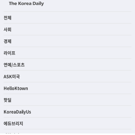
전체
사회
경제
라이프
연예/스포츠
ASK미국
HelloKtown
핫딜
KoreaDailyUs