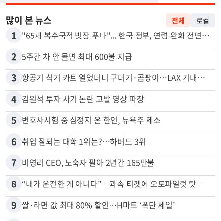
많이 본 뉴스
전체
로컬
1
"65세 복수국적 빗장 푸나"... 한국 정부, 연령 완화 전면 추진
2
5주간 차 안 몰면 최대 600불 지급
3
항공기 식기 카트 열었더니 구더기·곰팡이…LAX 기내식 업체 논란
4
김원석 투자 사기 논란 고발 영상 파장
5
변호사시험 중 심정지 온 한인, 뉴욕주 제소
6
취업 잘되는 대학 1위는?…하버드 3위
7
비영리 CEO, 노숙자 팔아 2년간 165만불
8
“내가 운전한 게 아니다”…과속 티켓에 오토파일럿 탓한 운전자
9
쌀·라면 값 최대 80% 할인…H마트 ‘폭탄 세일’