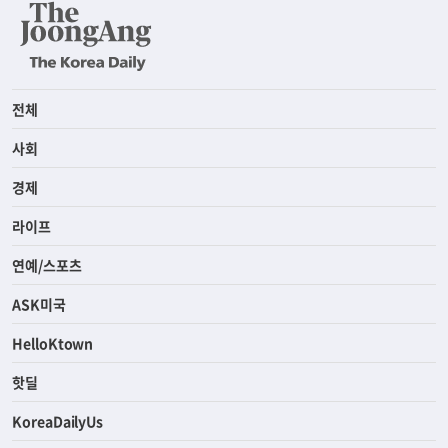
전체
사회
경제
라이프
연예/스포츠
ASK미국
HelloKtown
핫딜
KoreaDailyUs