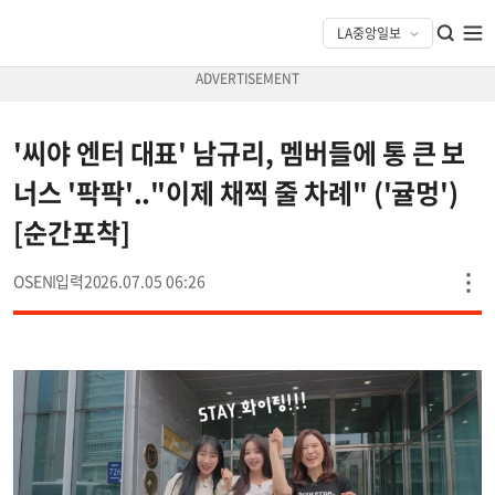
'씨야 엔터 대표' 남규리, 멤버들에 통 큰 보
너스 '팍팍'.."이제 채찍 줄 차례" ('귤멍')
[순간포착]
OSEN
2026.07.05 06:26