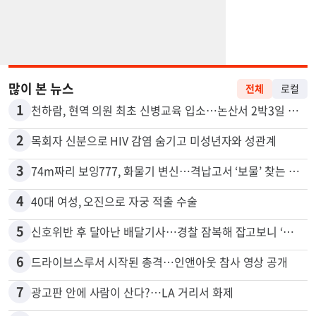
많이 본 뉴스
전체
로컬
1
천하람, 현역 의원 최초 신병교육 입소…논산서 2박3일 생활
2
목회자 신분으로 HIV 감염 숨기고 미성년자와 성관계
3
74m짜리 보잉777, 화물기 변신…격납고서 ‘보물’ 찾는 인천공항
4
40대 여성, 오진으로 자궁 적출 수술
5
신호위반 후 달아난 배달기사…경찰 잠복해 잡고보니 ‘반전’
6
드라이브스루서 시작된 총격…인앤아웃 참사 영상 공개