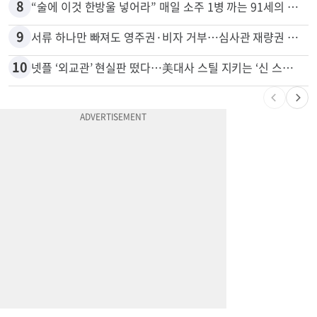
7
광고판 안에 사람이 산다?…LA 거리서 화제
8
“술에 이것 한방울 넣어라” 매일 소주 1병 까는 91세의 철칙
9
서류 하나만 빠져도 영주권·비자 거부…심사관 재량권 대폭 확대
10
넷플 ‘외교관’ 현실판 떴다…美대사 스틸 지키는 ‘신 스틸러’