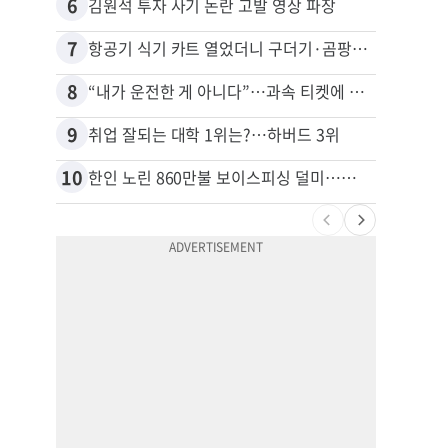
6
16
김원석 투자 사기 논란 고발 영상 파장
7
17
항공기 식기 카트 열었더니 구더기·곰팡이…LAX 기내식 업체 논란
8
18
“내가 운전한 게 아니다”…과속 티켓에 오토파일럿 탓한 운전자
9
19
취업 잘되는 대학 1위는?…하버드 3위
10
20
한인 노린 860만불 보이스피싱 덜미…영사관·한국 검찰 사칭