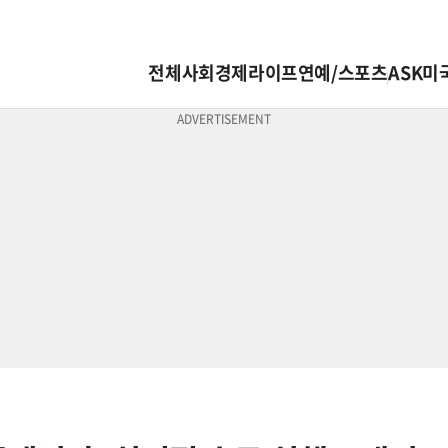
전체
사회
경제
라이프
연예/스포츠
ASK미