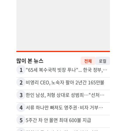
많이 본 뉴스
전체
로컬
1
11
"65세 복수국적 빗장 푸나"... 한국 정부, 연령 완화 전면 추진
2
12
비영리 CEO, 노숙자 팔아 2년간 165만불
3
13
한인 남성, 처형 상대로 성범죄…"선처해줬더니 배신자 취급"
4
14
서류 하나만 빠져도 영주권·비자 거부…심사관 재량권 대폭 확대
5
15
5주간 차 안 몰면 최대 600불 지급