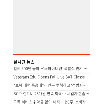
실시간 뉴스
벌써 500만 돌파…‘스파이더맨’ 폭발적 인기 이유
Veterans Edu Opens Fall Live SAT Classes in U.S. Weekend Hours
“보복 대행 특공대”…인분 투척하고 ‘성범죄자’ 전단지 뿌린 20대 결국
BC주 렌트비 25개월 연속 하락… 세입자 한숨 돌리나
구독 서비스 위약금 없이 해지… BC주, 소비자 보호 조치 가동