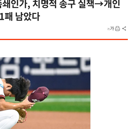
족쇄인가, 치명적 송구 실책→개인
1패 남았다