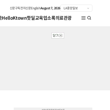
신문구독
전자신문
English
August 7, 2026
국
HelloKtown
핫딜
교육
업소록
의료관광