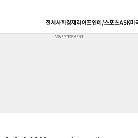
전체
사회
경제
라이프
연예/스포츠
ASK미