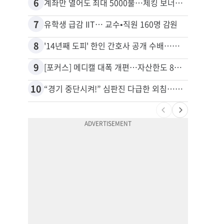
6
16
계좌만 열어도 최대 5000불…체킹 보너스 무한 경쟁
7
17
유학생 급감 IIT… 교수•직원 160명 감원
8
18
'14년째 도피' 한인 간호사 공개 수배…메디케어 사기 유죄
9
19
[포커스] 메디캘 대폭 개편…자산한도 84% 축소
10
20
“경기 중단시켜!” 심판진 다급한 외침…폭염에 야구팬 쓰러졌다