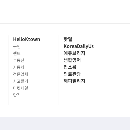
HelloKtown
핫딜
KoreaDailyUs
구인
에듀브리지
렌트
생활영어
부동산
업소록
자동차
의료관광
전문업체
해피빌리지
사고팔기
마켓세일
맛집