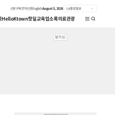
신문구독
전자신문
English
August 5, 2026
국
HelloKtown
핫딜
교육
업소록
의료관광