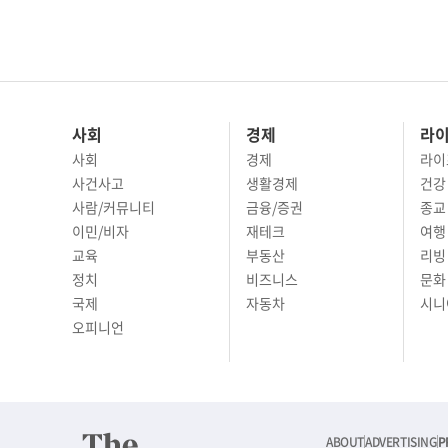
사회
경제
라
사회
경제
라이
사건사고
생활경제
건강
사람/커뮤니티
금융/증권
종교
이민/비자
재테크
여행 
교육
부동산
리빙
정치
비즈니스
문화 
국제
자동차
시니
오피니언
ABOUT
ADVERTISING
P