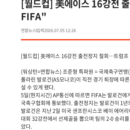
[월드컵] 美에이스 16강전 
FIFA"
연합뉴스
2026.07.05 12:26
[월드컵] 美에이스 16강전 출전정지 철회…트럼프 "
(워싱턴=연합뉴스) 조준형 특파원 = 국제축구연맹(
폴라린 발로건(AS모나코)이 직전 경기 퇴장에 따른
설 수 있게 됐다.
5일(현지시간) AP통신에 따르면 FIFA는 발로건
국축구협회에 통보했다. 출전정지는 발로건이 1년의
발로건은 지난 2일 미국 샌프란시스코 베이 에어
대회 32강전에서 선제골을 뽑으며 팀의 2-0 승리
았다.