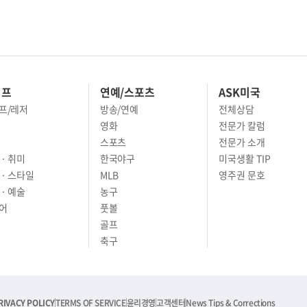
이프
연예/스포츠
ASK미국
프/레저
방송/연예
전체상담
영화
전문가 칼럼
스포츠
전문가 소개
· 취미
한국야구
미국생활 TIP
 · 스타일
MLB
영주권 문호
· 예술
농구
어
풋볼
골프
축구
RIVACY POLICY
TERMS OF SERVICE
윤리경영
고객센터
News Tips & Corrections