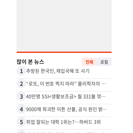
많이 본 뉴스
전체
로컬
1
11
추방된 한국인, 재입국해 또 사기
2
12
“로또, 이 번호 찍지 마라” 물리학자의 당첨금 높이는 비밀
3
13
40만명 SSI<생활보조금> 월 331불 깎이나
4
14
9000채 파괴한 이튼 산불, 공식 원인 밝혀졌다
5
15
취업 잘되는 대학 1위는?…하버드 3위