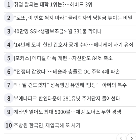
많이 본 뉴스
전체
로컬
1
취업 잘되는 대학 1위는?…하버드 3위
2
“로또, 이 번호 찍지 마라” 물리학자의 당첨금 높이는 비밀
3
40만명 SSI<생활보조금> 월 331불 깎이나
4
'14년째 도피' 한인 간호사 공개 수배…메디케어 사기 유죄
5
[포커스] 메디캘 대폭 개편…자산한도 84% 축소
6
“전쟁터 같았다”…테슬라 충돌로 OC 주택 4채 파손
7
“내 딸 건드렸지” 성폭행범 유인해 ‘탕탕’…아빠의 복수 결말
8
부에나파크 한인타운에 281유닛 주거단지 들어선다
9
계좌만 열어도 최대 5000불…체킹 보너스 무한 경쟁