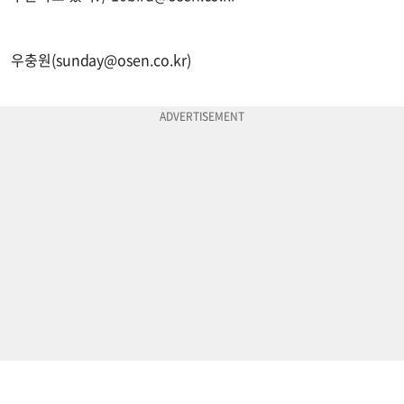
우충원(
sunday@osen.co.kr
)