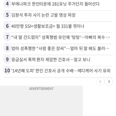
3
“전쟁터 같았다”…테슬라 충돌로 OC 주택 4채 파손
4
부에나파크 한인타운에 281유닛 주거단지 들어선다
5
김원석 투자 사기 논란 고발 영상 파장
6
40만명 SSI<생활보조금> 월 331불 깎이나
7
“내 딸 건드렸지” 성폭행범 유인해 ‘탕탕’…아빠의 복수 결말
8
엄마 성폭행한 “사람 좋은 장씨”…얼마 뒤 딸 배도 불러왔다
9
응급실서 폭력 환자 제압한 간호사…알고 보니
10
'14년째 도피' 한인 간호사 공개 수배…메디케어 사기 유죄