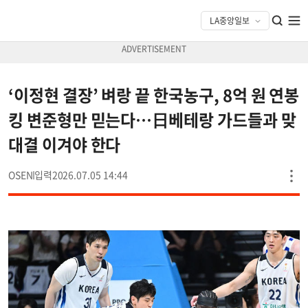
‘이정현 결장’ 벼랑 끝 한국농구, 8억 원 연봉
킹 변준형만 믿는다…日베테랑 가드들과 맞
대결 이겨야 한다
OSEN
2026.07.05 14:44