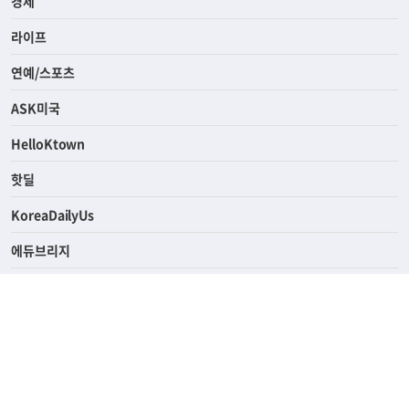
사회
경제
라이프
연예/스포츠
ASK미국
HelloKtown
핫딜
KoreaDailyUs
에듀브리지
생활영어
업소록
의료관광