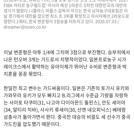
FIBA 카타르 농구월드컵’ 아시아 예선 1라운드 5차전 대한민국과 대만의
경기가 열렸다.니콜라스 마줄스 감독이 이끄는 한국 남자농구대표팀은 이
날 경기에서 대만을 잡으면 최소 조 3위를 확정짓고 아시아예선 2라운드로
향한다.1쿼터, 한국 변준형이 3점슛을 터트리고 있다. 2026.07.03 /
dreamer@osen.co.kr
이날 변준형은 야투 1/4에 그치며 3점으로 부진했다. 승부처에서
나온 턴오버 3개는 가드로서 치명적이었다. 일본프로농구 시가
레이크스에서 활약하는 유아이체가 뛰어난 수비로 변준형과 박
지훈을 꽁꽁 묶었다.
한일전 최고 변수는 가드싸움이다. 일본은 기존의 토가시 유키와
가와무라 유키가 모두 빠지고 B.리그에서 수준급 기량을 자랑하
는 사이토 타쿠미(31, 나고야 다이아몬드 돌핀스), 안도 세이야
(34, 알티리 치바), 사사키 류세이(30, 산엔 네오피닉스) 베테랑
삼총사가 돌아가면서 뛴다. 중국전 대승의 비결도 세 선수가 중국
가드진을 압도했기 때문이다.