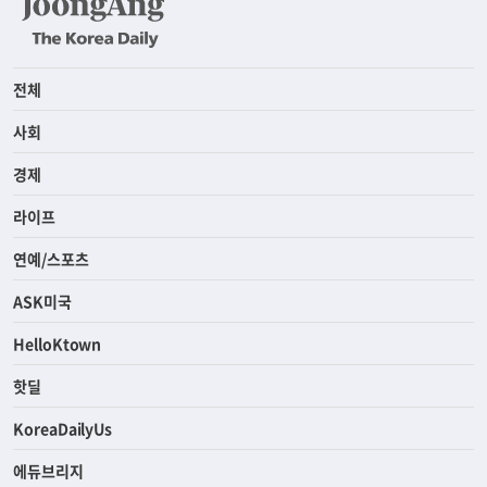
전체
사회
경제
라이프
연예/스포츠
ASK미국
HelloKtown
핫딜
KoreaDailyUs