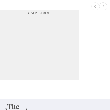
10
차값보다 빚이 더 많다…‘깡통차’ 트레이드인 급증