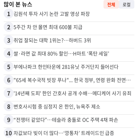
많이 본 뉴스
전체
로컬
1
김원석 투자 사기 논란 고발 영상 파장
2
5주간 차 안 몰면 최대 600불 지급
3
취업 잘되는 대학 1위는?…하버드 3위
4
쌀·라면 값 최대 80% 할인…H마트 ‘폭탄 세일’
5
부에나파크 한인타운에 281유닛 주거단지 들어선다
6
"65세 복수국적 빗장 푸나"... 한국 정부, 연령 완화 전면 추진
7
'14년째 도피' 한인 간호사 공개 수배…메디케어 사기 유죄
8
변호사시험 중 심정지 온 한인, 뉴욕주 제소
9
“전쟁터 같았다”…테슬라 충돌로 OC 주택 4채 파손