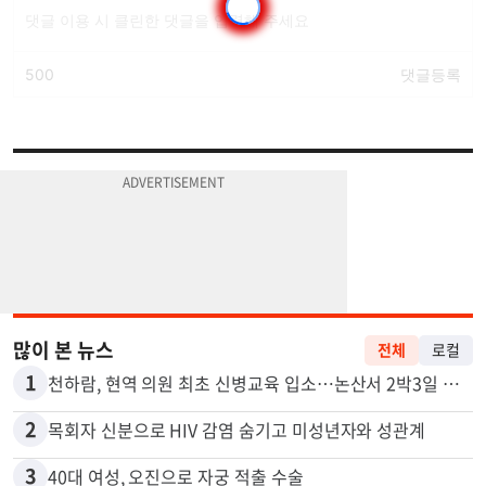
많이 본 뉴스
전체
로컬
1
천하람, 현역 의원 최초 신병교육 입소…논산서 2박3일 생활
2
목회자 신분으로 HIV 감염 숨기고 미성년자와 성관계
3
40대 여성, 오진으로 자궁 적출 수술