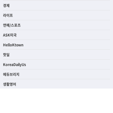
경제
라이프
연예/스포츠
ASK미국
HelloKtown
핫딜
KoreaDailyUs
에듀브리지
생활영어
업소록
의료관광