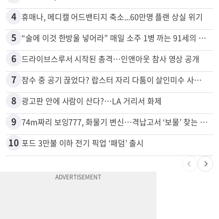
4
휴매나, 메디캘 어드밴티지 축소...60만명 플랜 상실 위기
5
“술에 이것 한방울 넣어라” 매일 소주 1병 까는 91세의 철칙
6
드라이브스루서 시작된 총격…인앤아웃 참사 영상 공개
7
잠수 중 공기 끊었다? 랍스터 자리 다툼이 살인미수 사건으로
8
광고판 안에 사람이 산다?…LA 거리서 화제
9
74m짜리 보잉777, 화물기 변신…격납고서 ‘보물’ 찾는 인천공항
10
포드 3만불 이하 전기 픽업 ‘패덤’ 출시