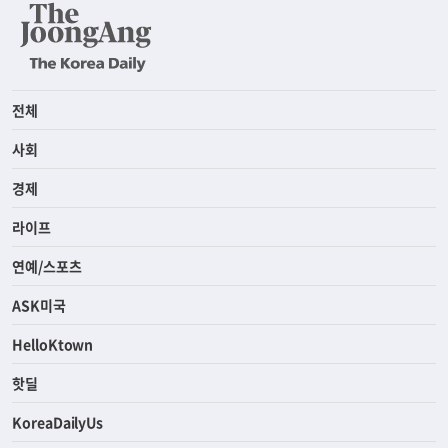
전체
사회
경제
라이프
연예/스포츠
ASK미국
HelloKtown
핫딜
KoreaDailyUs