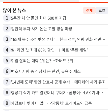
많이 본 뉴스
전체
로컬
1
5주간 차 안 몰면 최대 600불 지급
2
김원석 투자 사기 논란 고발 영상 파장
3
"65세 복수국적 빗장 푸나"... 한국 정부, 연령 완화 전면 추진
4
쌀·라면 값 최대 80% 할인…H마트 ‘폭탄 세일’
5
취업 잘되는 대학 1위는?…하버드 3위
6
변호사시험 중 심정지 온 한인, 뉴욕주 제소
7
'14년째 도피' 한인 간호사 공개 수배…메디케어 사기 유죄
8
항공기 식기 카트 열었더니 구더기·곰팡이…LAX 기내식 업체 논란
9
차값보다 빚이 더 많다…‘깡통차’ 트레이드인 급증