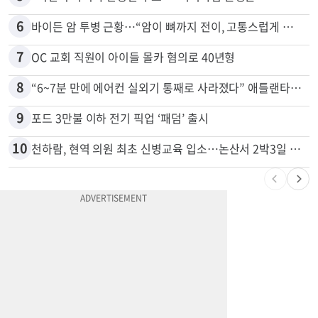
5
“이번이 마지막 변경일 수도”…서머타임 운명은
6
바이든 암 투병 근황…“암이 뼈까지 전이, 고통스럽게 투병 중”
7
OC 교회 직원이 아이들 몰카 혐의로 40년형
8
“6~7분 만에 에어컨 실외기 통째로 사라졌다” 애틀랜타서 실외기 도난 급증
9
포드 3만불 이하 전기 픽업 ‘패덤’ 출시
10
천하람, 현역 의원 최초 신병교육 입소…논산서 2박3일 생활