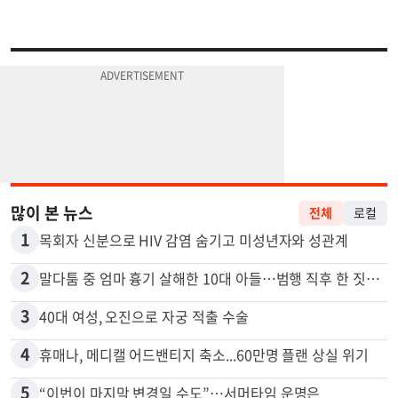
많이 본 뉴스
전체
로컬
1
목회자 신분으로 HIV 감염 숨기고 미성년자와 성관계
2
말다툼 중 엄마 흉기 살해한 10대 아들…범행 직후 한 짓 충격
3
40대 여성, 오진으로 자궁 적출 수술
4
휴매나, 메디캘 어드밴티지 축소...60만명 플랜 상실 위기