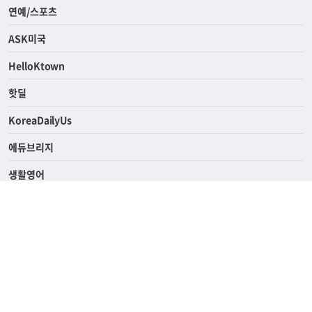
라이프
연예/스포츠
ASK미국
HelloKtown
핫딜
KoreaDailyUs
에듀브리지
생활영어
업소록
의료관광
해피빌리지
ABOUT
ADVERTISING
PRIVACY POLICY
TERMS OF SERVICE
윤리경영
고객센터